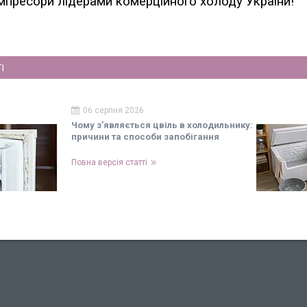
мпресори лідерами комерційного холоду України!
І
06 серпня 2026
Чому з’являється цвіль в холодильнику:
причини та способи запобігання
Повна версія статті