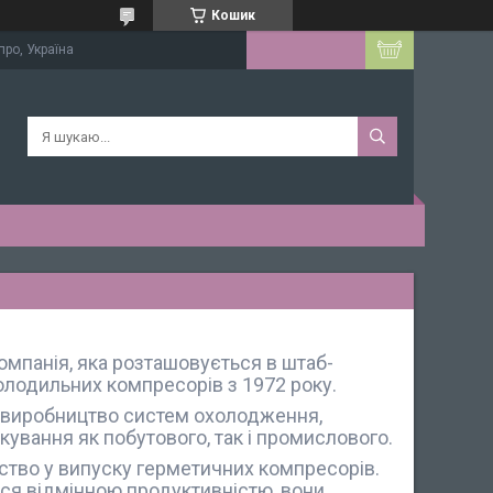
Кошик
про, Україна
омпанія, яка розташовується в штаб-
 холодильних компресорів з 1972 року.
а виробництво систем охолодження,
кування як побутового, так і промислового.
ство у випуску герметичних компресорів.
ся відмінною продуктивністю, вони