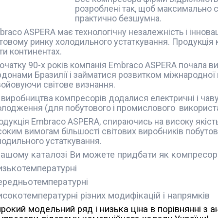
розроблені так, щоб максимально 
практично безшумна.
raco ASPERA має технологічну незалежність і інновац
ітовому ринку холодильного устаткування. Продукція
ти континентах.
початку 90-х років компанія Embraco ASPERA почала 
донами Бразилії і займатися розвитком міжнародної ме
войовуючи світове визнання.
 виробництва компресорів додалися електричні і чаву
олодження (для побутового і промислового використ
дукція Embraco ASPERA, спираючись на високу якість, 
соким вимогам більшості світових виробників побутов
лодильного устаткування.
нашому каталозі Ви можете придбати як компресора,
низькотемпературні
середньотемпературні
високотемпературні різних модифікацій і напрямків
рокий модельний ряд і низька ціна в порівнянні з 