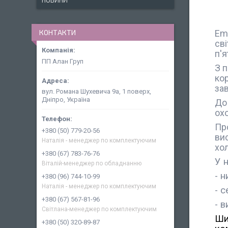
НОВИНИ
КОНТАКТИ
Emb
св
п'я
ПП Алан Груп
З 
кор
за
вул. Романа Шухевича 9а, 1 поверх,
Дніпро, Україна
До
ох
Про
+380 (50) 779-20-56
ви
Наталія - менеджер по комплектуючим
хо
+380 (67) 783-76-76
У 
Віталій-менеджер по обладнанню
- 
+380 (96) 744-10-99
Наталія - менеджер по комплектуючим
- 
+380 (67) 567-81-96
- 
Світлана-менеджер по комплектуючим
Ши
+380 (50) 320-89-87