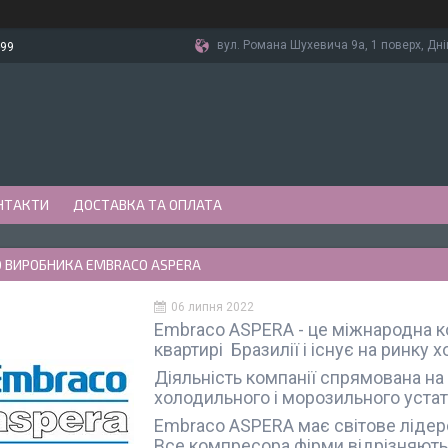
вул. Романа Шухевича 9а, 1 поверх, Дні
-99
НТАКТИ
ДОСТАВКА ТА ОПЛАТА
О ВИРОБНИКА EMBRACO ASPERA
06 липня 2022
Embraco ASPERA - це міжнародна к
квартирі Бразилії і існує на ринку
Діяльність компанії спрямована н
холодильного і морозильного устат
Embraco ASPERA має світове лідер
Все компресора фірми відрізняють