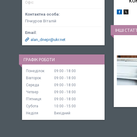
ко
Офіс
Пічкуров Віталій
ІНШІ СТАТТ
alan_dnepr@ukr.net
ГРАФІК РОБОТИ
Понеділок
09:00
18:00
Вівторок
09:00
18:00
Середа
09:00
18:00
Четвер
09:00
18:00
Пʼятниця
09:00
18:00
Субота
10:00
15:00
Неділя
Вихідний