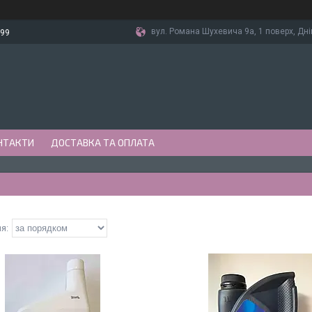
вул. Романа Шухевича 9а, 1 поверх, Дні
-99
НТАКТИ
ДОСТАВКА ТА ОПЛАТА