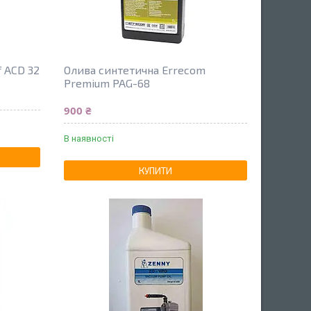
f ACD 32
Олива синтетична Errecom
Premium PAG-68
900 ₴
В наявності
КУПИТИ