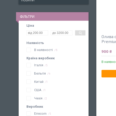
НОВИНИ
ФІЛЬТРИ
Ціна
Олива 
Premiu
Наявність
В наявності
6
900 ₴
Країна виробник
В наявно
Італія
5
Бельгія
4
Китай
1
США
1
Чехія
2
Виробник
Errecom
5