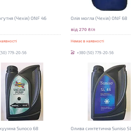
гутня (Чехія) ONF 46
Олія могла (Чехія) ONF 68
л
від 270 ₴/л
наявності
Немає в наявності
(50) 779-20-56
+380 (50) 779-20-56
акуумна Sunoco 68
Олива синтетична Suniso S