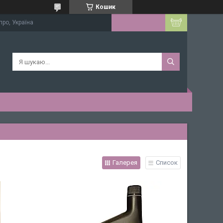
Кошик
про, Україна
Галерея
Список