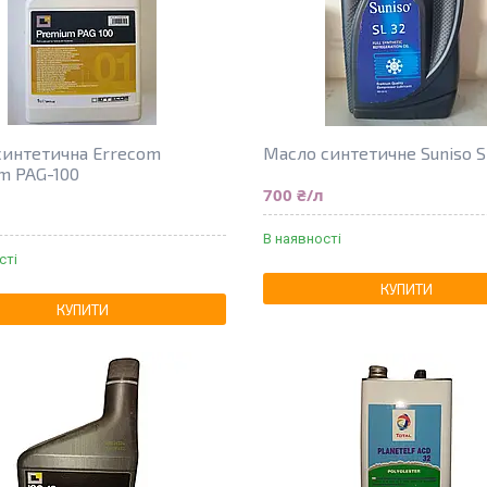
синтетична Errecom
Масло синтетичне Suniso S
m PAG-100
700 ₴/л
В наявності
сті
КУПИТИ
КУПИТИ