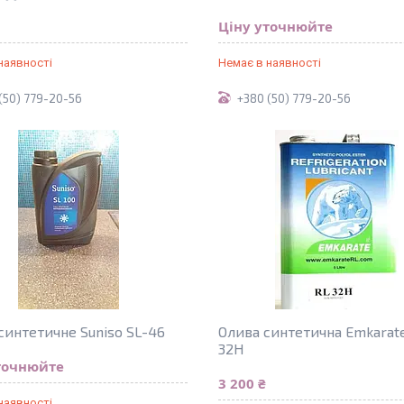
Ціну уточнюйте
наявності
Немає в наявності
(50) 779-20-56
+380 (50) 779-20-56
синтетичне Suniso SL-46
Олива синтетична Emkarat
32H
точнюйте
3 200 ₴
наявності