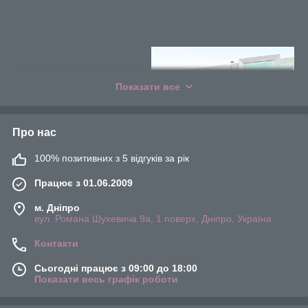
Показати все
Про нас
Трохи про компанії
Cubigel
100% позитивних з 5 відгуків за рік
Compressors®
Працює з 01.06.2009
Компанія, працюючи під брендом Cubigel
Compressors®, підтримується високою якістю, а
м. Дніпро
вироблюваний товар відповідає всім нормам і
вул. Романа Шухевича 9а, 1 поверх, Дніпро, Україна
стандартам. Завод знаходиться в місті в Цзіндечжень,
Китай, експортує більше 70% своєї продукції в різні
Контакти
куточки світу і налічує більше 6000 чоловік
співробітників компанії.
Сьогодні працює з 09:00 до 18:00
Показати весь графік роботи
Має близько 200 офіційних представників компанії по
всьому світу.