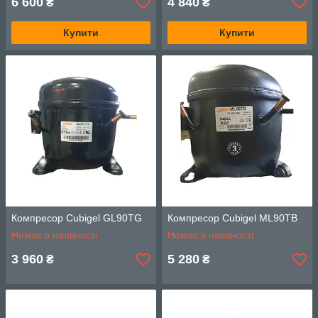
6 600
4 840
₴
₴
Купити
Купити
Компресор Cubigel GL90TG
Компресор Cubigel ML90TВ
Немає в наявності
Немає в наявності
3 960
5 280
₴
₴