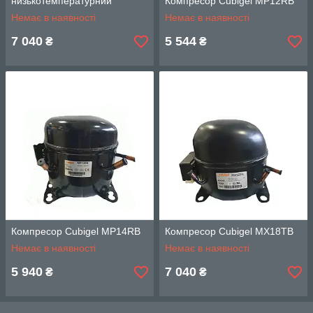
низькотемпературний
Компресор Cubigel MP12RB
Немає в наявності
Немає в наявності
7 040
5 544
₴
₴
Компресор Cubigel MP14RB
Компресор Cubigel MX18TB
Немає в наявності
Немає в наявності
5 940
7 040
₴
₴