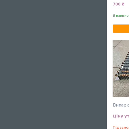
700 ₴
В наявно
Випарю
Ціну у
Під зам