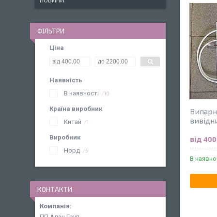
НОВИНИ
ФІЛЬТРИ
Ціна
Наявність
В наявності
10
Країна виробник
Випарн
вивідн
Китай
1
Виробник
від 400
Норд
5
В наявно
КОНТАКТИ
ПП Алан Груп