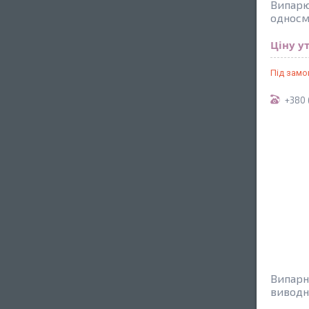
Випарю
однос
Ціну у
Під зам
+380 
Випарн
вивод