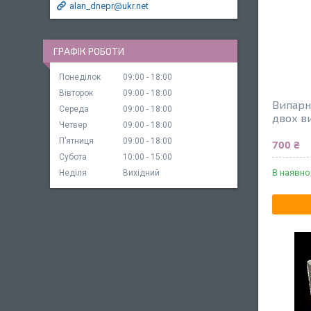
alan_dnepr@ukr.net
ГРАФІК РОБОТИ
Понеділок
09:00
18:00
Вівторок
09:00
18:00
Випарн
Середа
09:00
18:00
двох в
Четвер
09:00
18:00
Пʼятниця
09:00
18:00
700 ₴
Субота
10:00
15:00
В наявно
Неділя
Вихідний