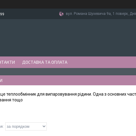
вул. Романа Шухевича 9а, 1 поверх, Дні
-99
НТАКТИ
ДОСТАВКА ТА ОПЛАТА
И
це теплообмінник для випаровування рідини. Одна з основних част
вання тощо