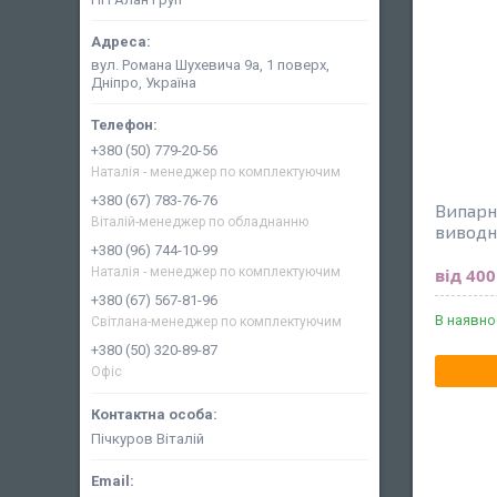
вул. Романа Шухевича 9а, 1 поверх,
Дніпро, Україна
+380 (50) 779-20-56
Наталія - менеджер по комплектуючим
+380 (67) 783-76-76
Випарн
Віталій-менеджер по обладнанню
вивод
+380 (96) 744-10-99
від 400
Наталія - менеджер по комплектуючим
+380 (67) 567-81-96
В наявно
Світлана-менеджер по комплектуючим
+380 (50) 320-89-87
Офіс
Пічкуров Віталій