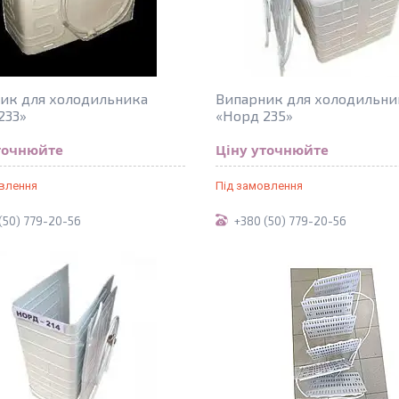
ик для холодильника
Випарник для холодильни
233»
«Норд 235»
точнюйте
Ціну уточнюйте
овлення
Під замовлення
(50) 779-20-56
+380 (50) 779-20-56