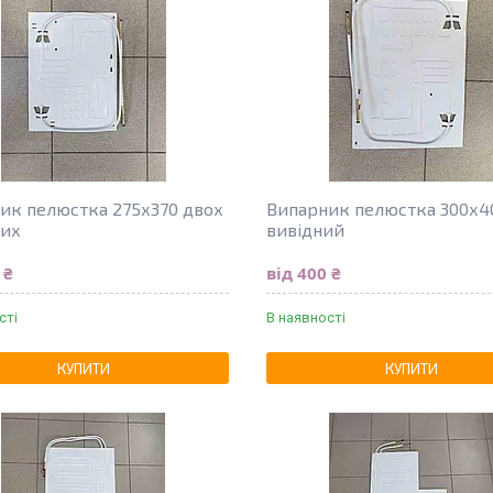
ик пелюстка 275х370 двох
Випарник пелюстка 300х4
них
вивідний
 ₴
від 400 ₴
сті
В наявності
КУПИТИ
КУПИТИ