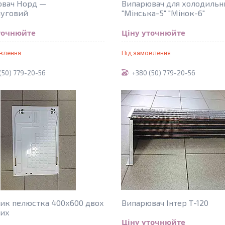
вач Норд —
Випарювач для холодильн
муговий
"Мінська-5" "Мінок-6"
точнюйте
Ціну уточнюйте
овлення
Під замовлення
(50) 779-20-56
+380 (50) 779-20-56
ик пелюстка 400х600 двох
Випарювач Інтер Т-120
них
Ціну уточнюйте