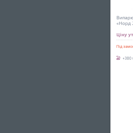
Випарю
«Норд 
Ціну у
Під зам
+380 