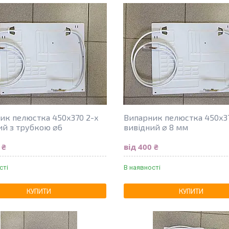
ик пелюстка 450х370 2-х
Випарник пелюстка 450х3
ий з трубкою ⌀6
вивідний ⌀ 8 мм
 ₴
від 400 ₴
сті
В наявності
КУПИТИ
КУПИТИ