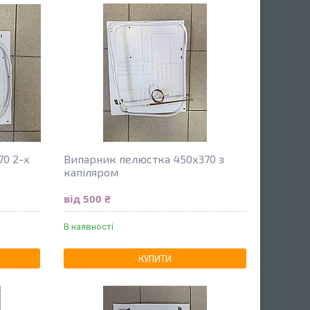
70 2-х
Випарник пелюстка 450х370 з
капіляром
від 500 ₴
В наявності
КУПИТИ