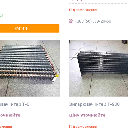
Під замовлення
сті
+380 (50) 779-20-56
КУПИТИ
вач Інтер Т-6
Випарювач Інтер Т-900
точнюйте
Ціну уточнюйте
овлення
Під замовлення