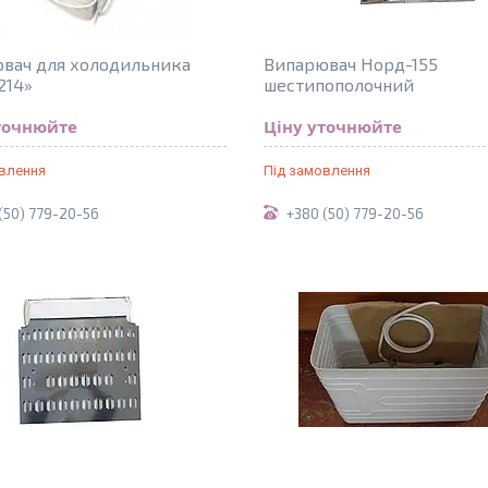
вач для холодильника
Випарювач Норд-155
214»
шестипополочний
точнюйте
Ціну уточнюйте
овлення
Під замовлення
(50) 779-20-56
+380 (50) 779-20-56