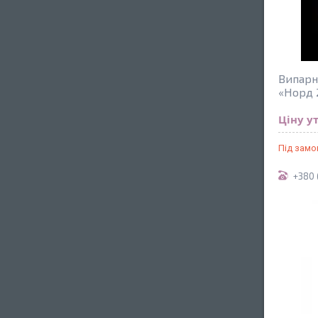
Випарн
«Норд 
Ціну у
Під зам
+380 