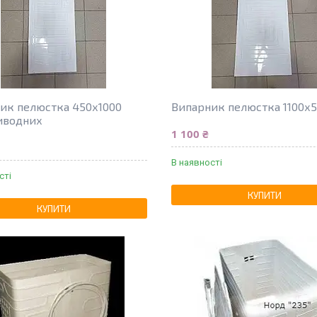
ик пелюстка 450х1000
Випарник пелюстка 1100х
иводних
1 100 ₴
В наявності
сті
КУПИТИ
КУПИТИ