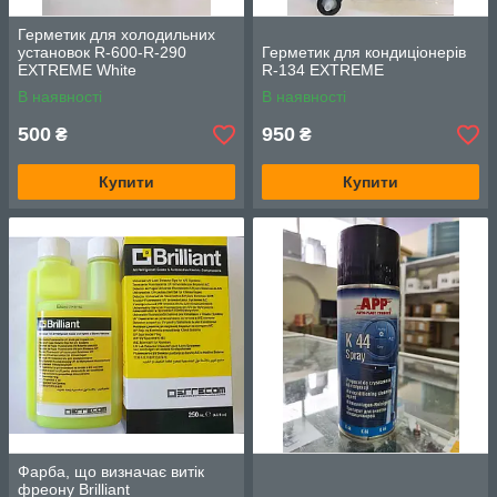
Герметик для холодильних
установок R-600-R-290
Герметик для кондиціонерів
EXTREME White
R-134 EXTREME
В наявності
В наявності
500
950
₴
₴
Купити
Купити
Фарба, що визначає витік
фреону Brilliant