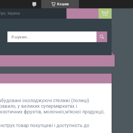
Кошик
про, Україна
 вбудовані охолоджуючі стелажі (полиці).
правило, у великих супермаркетах і
кзотичних фруктів, молочної,м'ясної продукції,
струє товар покупцеві і доступність до