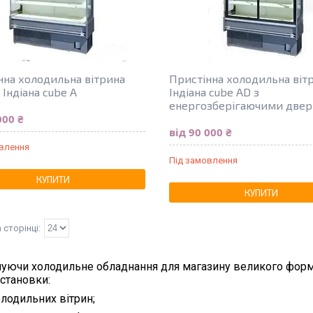
нна холодильна вітрина
Пристінна холодильна віт
 Індіана cube A
Індіана cube AD з
енергозберігаючими две
000 ₴
від 90 000 ₴
овлення
Під замовлення
КУПИТИ
КУПИТИ
уючи холодильне обладнання для магазину великого форма
становки:
олодильних вітрин;