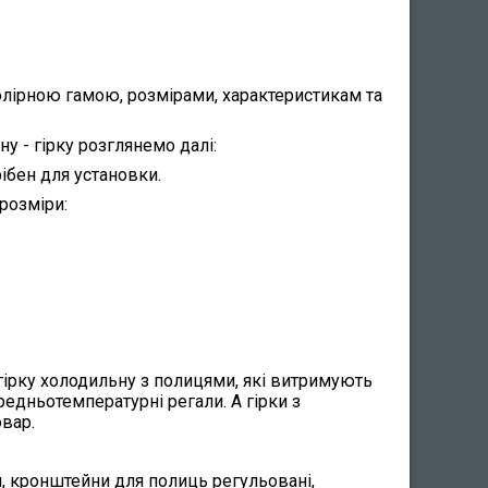
колірною гамою, розмірами, характеристикам та
у - гірку розглянемо далі:
рібен для установки.
розміри:
 гірку холодильну з полицями, які витримують
едньотемпературні регали. А гірки з
вар.
я, кронштейни для полиць регульовані,