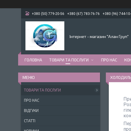
+380 (50) 779-20-56
+380 (67) 783-76-76
+380 (96) 744-10
Інтернет - магазин "Алан Груп"
ГОЛОВНА
ТОВАРИ ТА ПОСЛУГИ
ПРО НАС
КО
ХОЛОДИЛЬН
ТОВАРИ ТА ПОСЛУГИ
При
ПРО НАС
Роз
гіп
ВІДГУКИ
кон
СТАТТІ
Пер
про