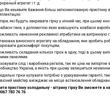
рореный агрегат і т. д.
о Ви изьявите бажання більш затюнингованую пристінну ві
плектацію:
тори, які будуть закривати гірку у нічний час, при цьому е
овбасні гаки, з допомогою яких вивішують ковбасні вироб
ожливість нанесення рекламної атрибутики на витринную гі
становка виносного агрегату на обладнання, яке зробить ро
ворювати дискомфорт покупцям;
ожливість складання кількох гірок в одну, тоді в цьому в
ними панелями.
ховувати слід і виробника регалів, так як ціна на імпортн
обництво Україна, а якість при цьому залишиться незмінн
одильні гірки купувати потрібно з урахуванням гарантії, 
вісний майстер виїжджає на місце встановлення обладнанн
ити пристінну холодильну - вітрину гірку Ви зможете в н
067 783 76 76