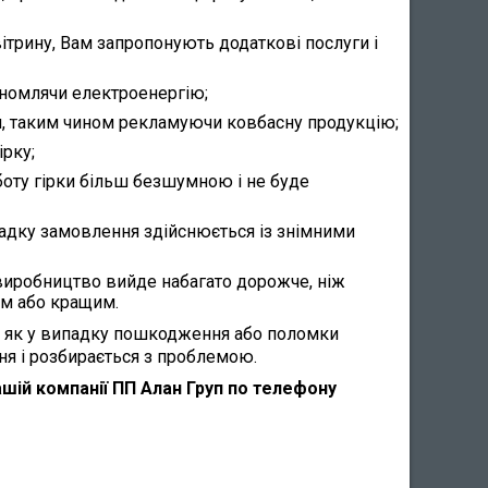
трину, Вам запропонують додаткові послуги і
кономлячи електроенергію;
и, таким чином рекламуючи ковбасну продукцію;
рку;
боту гірки більш безшумною і не буде
ипадку замовлення здійснюється із знімними
е виробництво вийде набагато дорожче, ніж
им або кращим.
так як у випадку пошкодження або поломки
я і розбирається з проблемою.
ашій компанії ПП Алан Груп по телефону