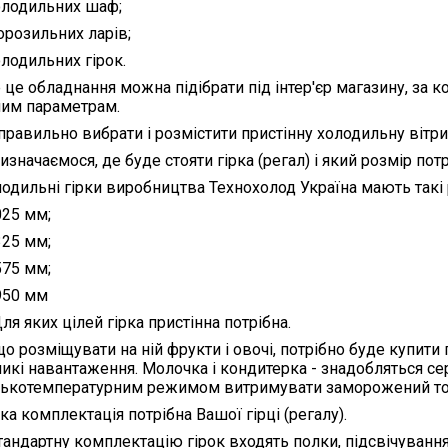
олодильних шаф;
орозильних ларів;
олодильних гірок.
 це обладнання можна підібрати під інтер'єр магазину, за 
им параметрам.
правильно вибрати і розмістити пристінну холодильну вітрин
Визначаємося, де буде стояти гірка (регал) і який розмір пот
одильні гірки виробництва Технохолод Україна мають такі 
025 мм;
325 мм;
575 мм;
950 мм
Для яких цілей гірка пристінна потрібна.
о розміщувати на ній фрукти і овочі, потрібно буде купити
икі навантаження. Молочка і кондитерка - знадобляться сер
зькотемпературним режимом витримувати заморожений то
Яка комплектація потрібна Вашої гірці (регалу).
тандартну комплектацію гірок входять полки, підсвічуванн