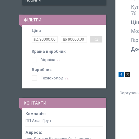
НОВИНИ
Куп
76.
ФІЛЬТРИ
Цін
Ціна
Мож
Гар
Дос
Країна виробник
Україна
2
Виробник
Технохолод
2
КОНТАКТИ
ПП Алан Груп
вул. Романа Шухевича 9а, 1 поверх,