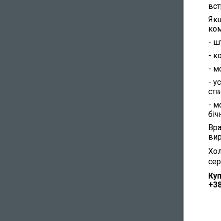
вст
Якщ
ком
- ш
- к
- м
- у
ст
- м
біч
Вра
вир
Хол
сер
Куп
+38