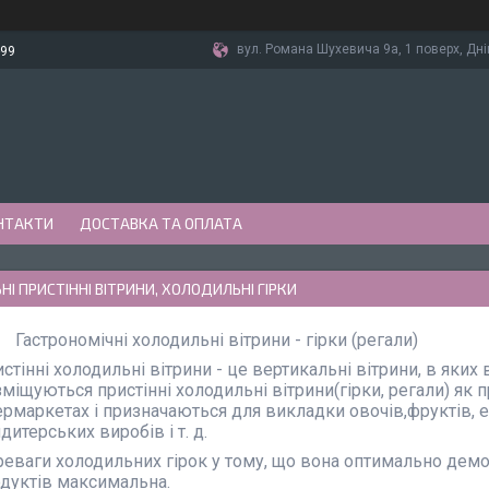
вул. Романа Шухевича 9а, 1 поверх, Дні
-99
НТАКТИ
ДОСТАВКА ТА ОПЛАТА
І ПРИСТІННІ ВІТРИНИ, ХОЛОДИЛЬНІ ГІРКИ
Гастрономічні холодильні вітрини - гірки (регали)
стінні холодильні вітрини - це вертикальні вітрини, в яких
міщуються пристінні холодильні вітрини(гірки, регали) як 
ермаркетах і призначаються для викладки овочів,фруктів, е
дитерських виробів і т. д.
еваги холодильних гірок у тому, що вона оптимально демон
дуктів максимальна.