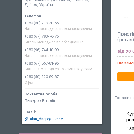
Дніпро, Україна
+380 (50) 779-20-56
Наталія - менеджер по комплектуючим
Присті
+380 (67) 783-76-76
(регал)
Віталій-менеджер по обладнанню
+380 (96) 744-10-99
від 90 
Наталія - менеджер по комплектуючим
Під зам
+380 (67) 567-81-96
Світлана-менеджер по комплектуючим
+380 (50) 320-89-87
Офіс
Пічкуров Віталій
Куп
alan_dnepr@ukr.net
роз
- х