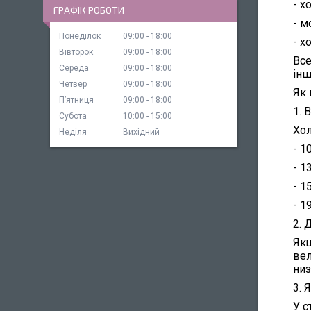
- х
ГРАФІК РОБОТИ
- м
Понеділок
09:00
18:00
- х
Вівторок
09:00
18:00
Все
Середа
09:00
18:00
інш
Четвер
09:00
18:00
Як 
Пʼятниця
09:00
18:00
1. 
Субота
10:00
15:00
Хол
Неділя
Вихідний
- 1
- 1
- 1
- 1
2. 
Якщ
вел
ни
3. 
У с