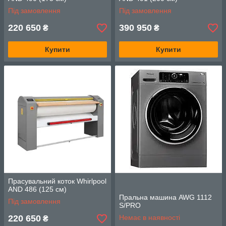
Під замовлення
Під замовлення
220 650
390 950
₴
₴
Купити
Купити
Прасувальний коток Whirlpool
AND 486 (125 см)
Пральна машина AWG 1112
Під замовлення
S/PRO
220 650
Немає в наявності
₴