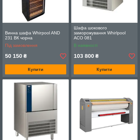
Шафа шокового
Винна шафа Whirpool AND
заморожування Whirlpool
231 ВК чорна
ACO 081
Під замовлення
В наявності
50 150
103 800
₴
₴
Купити
Купити