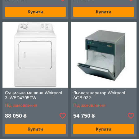
Купити
Купити
Сушильна машина Whirpool
Льодогенератор Whirpool
3LWED4705FW
AGB 022
Під замовлення
Під замовлення
88 050
54 750
₴
₴
Купити
Купити