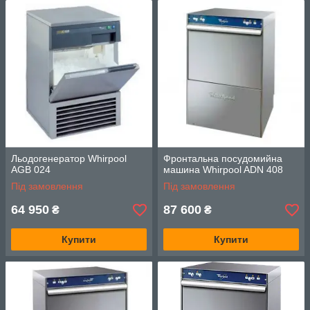
Льодогенератор Whirpool
Фронтальна посудомийна
AGB 024
машина Whirpool ADN 408
Під замовлення
Під замовлення
64 950
87 600
₴
₴
Купити
Купити