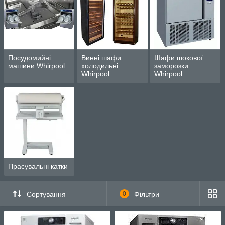
Посудомийні
Винні шафи
Шафи шокової
машини Whirpool
холодильні
заморозки
Whirpool
Whirpool
Прасувальні катки
Сортування
0
Фільтри