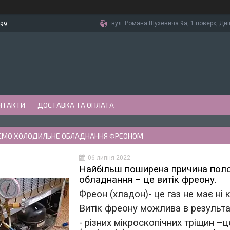
вул. Романа Шухевича 9а, 1 поверх, Дні
-99
НТАКТИ
ДОСТАВКА ТА ОПЛАТА
МО ХОЛОДИЛЬНЕ ОБЛАДНАННЯ ФРЕОНОМ
06 липня 2022
Найбільш поширена причина пол
обладнання – це витік фреону.
Фреон (хладон)- це газ не має ні 
Витік фреону можлива в результат
- різних мікроскопічних тріщин 