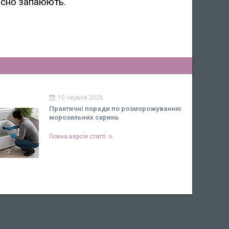
кісно запаюють.
10 червня 2026
Практичні поради по розморожуванню
морозильних скринь
Повна версія статті