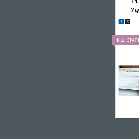
14
Уда
ІНШІ СТАТТ