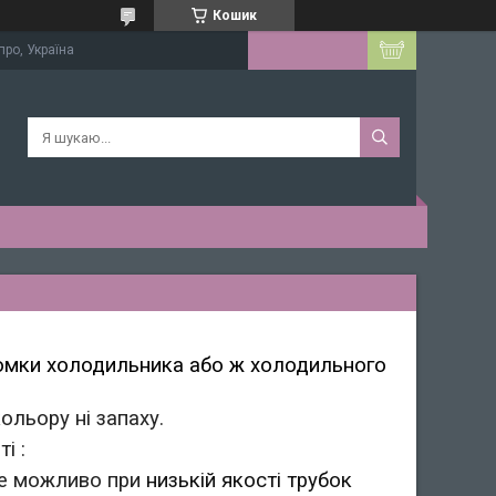
Кошик
про, Україна
омки холодильника або ж холодильного
кольору ні запаху.
і :
–це можливо при
низькій якості трубок