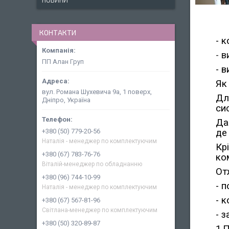
НОВИНИ
КОНТАКТИ
-
к
-
в
ПП Алан Груп
- в
Як
вул. Романа Шухевича 9а, 1 поверх,
Дл
Дніпро, Україна
си
Да
де
+380 (50) 779-20-56
Наталія - менеджер по комплектуючим
Кр
+380 (67) 783-76-76
ко
Віталій-менеджер по обладнанню
От
+380 (96) 744-10-99
- 
Наталія - менеджер по комплектуючим
- 
+380 (67) 567-81-96
Світлана-менеджер по комплектуючим
- 
+380 (50) 320-89-87