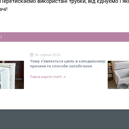
.Перетискаємо використані трубки, від'єднуємо і я
чі!
І
06 серпня 2026
Чому з’являється цвіль в холодильнику:
причини та способи запобігання
Повна версія статті