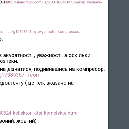
он
http://alangroup.com.ua/p508106491-truba-kapillyarnaya-
p.com.ua/g19708743-bytovye-motor-kompressora
о.
акуратності , уважності, а оскільки
безпеки.
жна дізнатися, подивившись на компресор,
/g17385367-freon
одоагенту ( це теж вказано на
0524-kollektor-kitaj-komplekte.html
рвоний, жовтий)