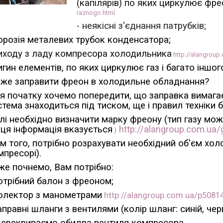
(капілярів) по яких циркулює фре
raznogo.html
- неякісні з'єднання патрубків;
орозія металевих трубок конденсатора;
иходу з ладу компресора холодильника
http://alangrou
игин елементів, по яких циркулює газ і багато іншог
 же заправити фреон в холодильне обладнання?
я початку хочемо попередити, що заправка вимагає 
стема знаходиться під тиском, ще і правил техніки 
лі необхідно визначити марку фреону (тип газу мо
 ця інформація вказується
http://alangroup.com.ua
)
ім того, потрібно розрахувати необхідний об'єм хол
мпресорі).
же почнемо, Вам потрібно:
потрібний балон з фреоном;
колектор з манометрами
http://alangroup.com.ua/p50814
заправні шланги з вентилями (колір шланг: синій, че