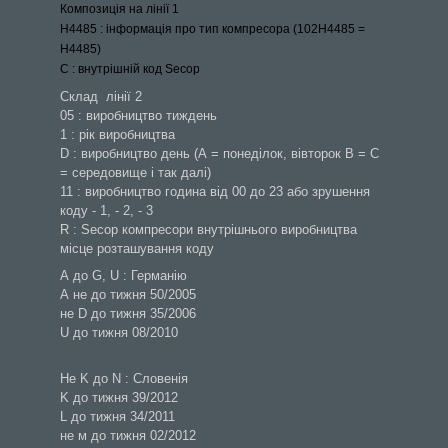
Композиція на лінії 1
H4485
: інформація про
тип компресора (102H4485 =
H4485)
C
: внутрішній код Secop
Склад лінії 2
05 : виробництво тиждень
1 : рік виробництва
D : виробництво день (А = понеділок, вівторок В = C
= середовище і так далі)
11 : виробництво година від 00 до 23 або зрушення
коду - 1, - 2, - 3
R : Secop компресори внутрішнього виробництва
місце розташування коду
А до G, U : Германію
А не до тижня 50/2005
не D до тижня 35/2006
U до тижня 08/2010
Не K до N : Словенія
K до тижня 39/2012
L до тижня 34/2011
не м до тижня 02/2012