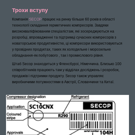
Трохи вступу
Компанія
SECOP
працює на ринку більше 60 років в області
технології складання герметичних компресорів.
Завдяки
висококваліфікованим спеціалістам, які зосереджуються на
розробці, впровадженні та підтримці сучасних компресорів з
новаторською продуктивністю, ці компресори використовуються
у провідних продуктах, таких як холодильне і морозильне
обладнання-як побутового , так і промислового рівня.
Штаб Secop знаходиться у Фленсбурзі, Німеччина.
Близько 100
співробітників працюють там у відділах досліджень і розробок,
продажів і підтримки продукту.
Secop також управляє
виробничими потужностями в Австрії, Словаччини та Китаї.