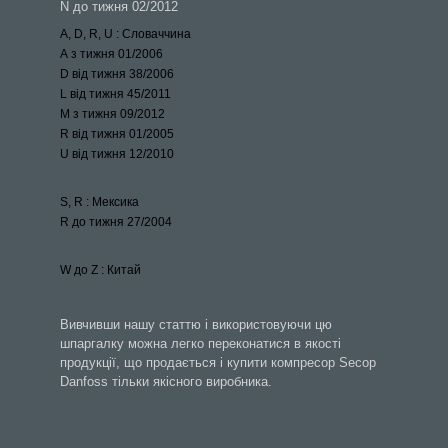
N до тижня 02/2012
А, D, R, U : Словаччина
А з тижня 01/2006
D від тижня 38/2006
L від тижня 45/2011
М з тижня 09/2012
R від тижня 01/2005
U від тижня 12/2010
S, R
: Мексика
R до тижня 27/2004
W до Z
: Китай
Вивчивши нашу статтю і використовуючи цю
шпаргалку можна легко переконатися в якості
продукції, що продається і купити компресор Secop
Danfoss тільки якісного виробника.