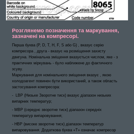
Розглянемо позначення та маркування,
зазначені на компресорі.
Перша буква (P, D, Т, Н, F, S або G) ,
вказує серію
компресора ,
друга - вказує на розміщення захисту
двигуна.
Номінальна зміщення вказується числом, яке - з
практичних міркувань - було наближене до фактичного
зсуву.
Маркування для номінального зміщення вказує ,
якою
холодоагент повинен бути використаний, а також область
застосування компресора:
-
LBP (Низьке Зворотне тиск) вказує діапазон низьких
випарних
температур;
- МВР (середнє зворотне тиск) діапазон середніх
температур випаровування;
- НВР (високе зворотне тиск) діапазон температур
випаровування.
Додаткова буква «T»
означає компресор