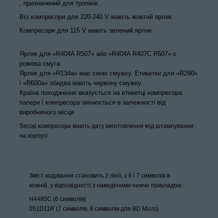
,
призначений для тропіків.
Всі компресори для 220-240
V
мають жовтий ярлик.
Компресори для 115 V мають зелений ярлик.
Ярлик для «R404A R507» або «R404A R407C R507» є
рожева смуга.
Ярлик для «R134a» має синю смужку.
Етикетки для «R290»
і «R600a» обидва мають червону смужку.
Країна походження вказується на етикетці компресора
папери і компресора змінюється в
залежності від
виробничого місця
Secop компресори мають дату виготовлення код штампування
на корпусі.
Зміст кодування становить 2 лінії, з 6 і 7 символів в
кожній, у
відповідності з наведеними нижче прикладом.
H4485C
(6 символів)
051D11R
(7 символів, 8 символів для BD Micro)