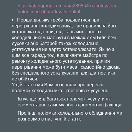
https://alangroup.com.ua/a289864-napolnyaem-
holodilnoe-oborudovanie.html
.
Перша дія, яку треба подивитися при
перегріванні холодильника, - це правильна його
установка від стіни, відстань між стіною і
холодильником має бути в межах 7 см Біля печі,
духовки або батарей також холодильне
устаткування не варто встановлювати. Якщо з
цим все гаразд, тоді викликайте майстра по
ремонту холодильного устаткування, причин
перегрівання може бути маса і самостійно удома
без спеціального устаткування для діагностики
не обійтися.
У цій статті ми Вам розповіли про перелік
поломок холодильника і способів їх усунень.
Існує ще ряд багатьох поломок, усунути які
елементарно самому або з допомогою фахівця.
Про інші поломки холодильного обладнання ми
розповімо в наступній статті.