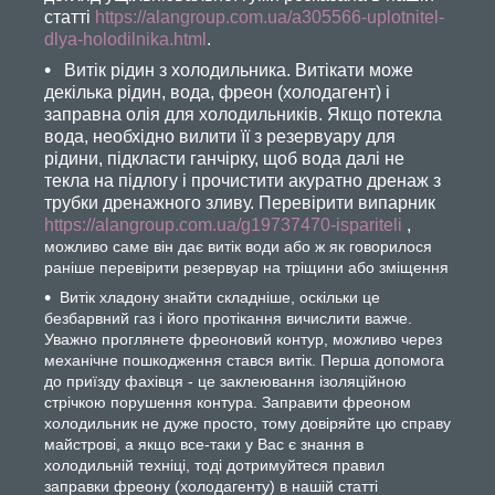
статті
https://alangroup.com.ua/a305566-uplotnitel-
dlya-holodilnika.html
.
Витік рідин з холодильника. Витікати може
декілька рідин, вода, фреон (холодагент) і
заправна олія для холодильників. Якщо потекла
вода, необхідно вилити її з резервуару для
рідини, підкласти ганчірку, щоб вода далі не
текла на підлогу і прочистити акуратно дренаж з
трубки дренажного зливу. Перевірити випарник
https://alangroup.com.ua/g19737470-ispariteli
,
можливо саме він дає витік води або ж як говорилося
раніше перевірити резервуар на тріщини або зміщення
Витік хладону знайти складніше, оскільки це
безбарвний газ і його протікання вичислити важче.
Уважно проглянете фреоновий контур, можливо через
механічне пошкодження стався витік. Перша допомога
до приїзду фахівця - це заклеювання ізоляційною
стрічкою порушення контура. Заправити фреоном
холодильник не дуже просто, тому довіряйте цю справу
майстрові, а якщо все-таки у Вас є знання в
холодильній техніці, тоді дотримуйтеся правил
заправки фреону (холодагенту) в нашій статті