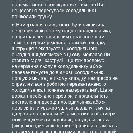
поломка може провокуватися тим, що Ви
нещодавно пересували холодильник і
пошкодили трубку.
Намерзання льоду може бути викликана
неправильною експлуатацією холодильника,
наприклад неправильним встановленням
температурних режимів, в такому випадку
інструкція з експлуатації холодильного
обладнання допоможе в цьому. Можливо Ви
ставите гарячі каструлі – це теж провокує
намерзання льоду в холодильнику, або ж
перевантажуєте до відмови холодильник
продуктами, тоді в цьому випадку компресор не
справляється з роботою перевантаженого
холодильника і починає намерзать іній. Ще як
варіант необхідно перевірити правильність
виставлення дверцят холодильника або ж
переглянути уважно ущільнювальну гуму на
дверцятах холодильної та морозильної камери,
можливі дефекти виробництва ущільнювача
(якщо холодильник новий). Правильна заміна та
догляд ущільнювальної гуми розказана в нашій