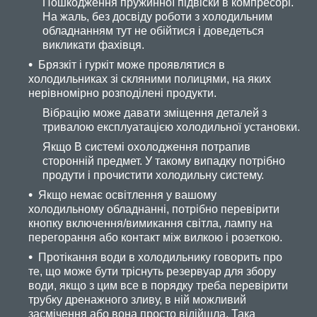
Пошкодження пружинної підвіски в компресорі.
На жаль, без досвіду роботи з холодильним
обладнанням тут не обійтися і доведеться
викликати фахівця.
Брязкіт і гуркіт може проявлятися в
холодильниках зі скляними полицями, на яких
нерівномірно розподілені продукти.
Вібрацію може давати зміщення деталей з
тривалою експлуатацією холодильної установки.
Якщо В системі охолодження потрапив
сторонній предмет. У такому випадку потрібно
продути і прочистити холодильну систему.
Якщо немає освітлення у вашому
холодильному обладнанні, потрібно перевірити
кнопку включення/вимикання світла, лампу на
перегорання або контакт між вилкою і розеткою.
Протікання води в холодильнику говорить про
те, що може бути тріснуть резервуар для збору
води, якщо з цим все в порядку треба перевірити
трубку дренажного зливу, в ній можливий
засмічення або вона просто відійшла. Така