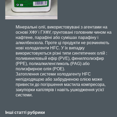
Мінеральні олії, використовувані з агентами на
основі ХФУ і ГХФУ, грунтовані головним чином на
нафтене, парафіні або сумішах парафіну і
алкилбензола. Проте ці продукти не розчиняють
нові холодагенти HFC. У їх випадку
використовуються різні типи синтетичних олій :
поливиниловый ефір (PVE), фенилполиэфир
(PPE), полиалкиленгликоль (PAG) або
полиэфирное олія (POE).
Затоплення системи холодагенту HFC
непідходящою або забрудненою олією може
привести до погіршення мастила компресора,
закупорки капілярів і навіть ушкодження усієї
системи.
Інші статті рубрики