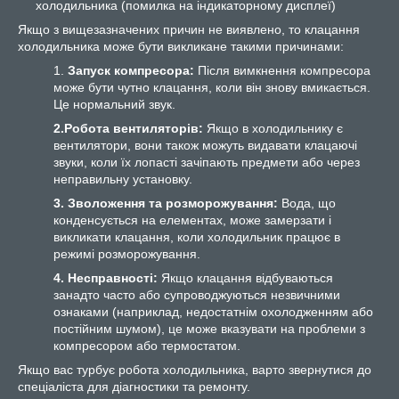
холодильника (помилка на індикаторному дисплеї)
Якщо з вищезазначених причин не виявлено, то клацання
холодильника може бути викликане такими причинами:
1.
Запуск компресора:
Після вимкнення компресора
може бути чутно клацання, коли він знову вмикається.
Це нормальний звук.
2.Робота вентиляторів:
Якщо в холодильнику є
вентилятори, вони також можуть видавати клацаючі
звуки, коли їх лопасті зачіпають предмети або через
неправильну установку.
3. Зволоження та розморожування:
Вода, що
конденсується на елементах, може замерзати і
викликати клацання, коли холодильник працює в
режимі розморожування.
4. Несправності:
Якщо клацання відбуваються
занадто часто або супроводжуються незвичними
ознаками (наприклад, недостатнім охолодженням або
постійним шумом), це може вказувати на проблеми з
компресором або термостатом.
Якщо вас турбує робота холодильника, варто звернутися до
спеціаліста для діагностики та ремонту.