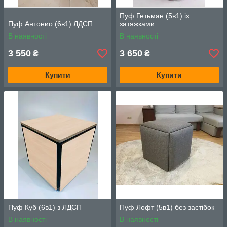
Пуф Гетьман (5в1) із
Пуф Антонио (6в1) ЛДСП
затяжками
В наявності
В наявності
3 550
3 650
₴
₴
Купити
Купити
Пуф Куб (6в1) з ЛДСП
Пуф Лофт (5в1) без застібок
В наявності
В наявності