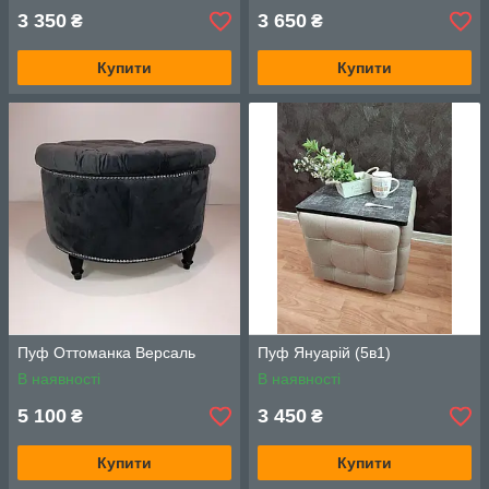
3 350
3 650
₴
₴
Купити
Купити
Пуф Оттоманка Версаль
Пуф Януарій (5в1)
В наявності
В наявності
5 100
3 450
₴
₴
Купити
Купити