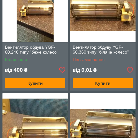
Вентилятор обдува YGF-
Вентилятор обдуву YGF-
60.240 типу "беже колесо"
60.360 типу "біляче колесо"
В наявності
Під замовлення
400
0,01
від
₴
від
₴
Купити
Купити