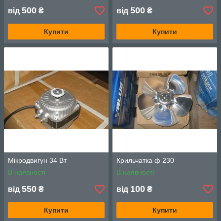
500
500
від
₴
від
₴
Купити
Купити
Мікродвигун 34 Вт
Крильчатка ф 230
В наявності
В наявності
550
100
від
₴
від
₴
Купити
Купити