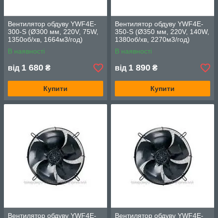
Вентилятор обдуву YWF4E-
Вентилятор обдуву YWF4E-
300-S (Ø300 мм, 220V, 75W,
350-S (Ø350 мм, 220V, 140W,
1350об/хв, 1664м3/год)
1380об/хв, 2270м3/год)
В наявності
В наявності
1 680
1 890
від
₴
від
₴
Купити
Купити
Вентилятор обдуву YWF4E-
Вентилятор обдуву YWF4E-