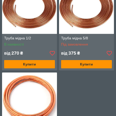
Труба мідна 1/2
Труба мідна 5/8
В наявності
Під замовлення
270
375
від
₴
від
₴
Купити
Купити