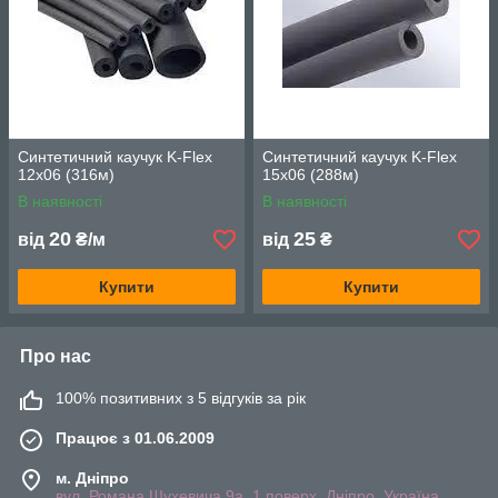
Синтетичний каучук K-Flex
Синтетичний каучук K-Flex
12x06 (316м)
15x06 (288м)
В наявності
В наявності
20
25
від
₴/м
від
₴
Купити
Купити
Про нас
100% позитивних з 5 відгуків за рік
Працює з 01.06.2009
м. Дніпро
вул. Романа Шухевича 9а, 1 поверх, Дніпро, Україна