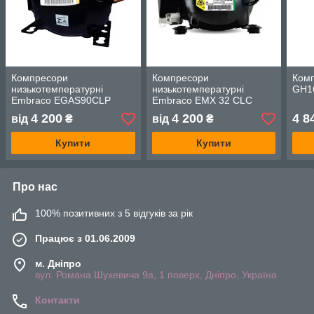
Компресори
Компресори
Комп
низькотемпературні
низькотемпературні
GH1
Embraco EGAS90CLP
Embraco EMX 32 CLC
4 200
4 200
4 8
від
₴
від
₴
Купити
Купити
Про нас
100% позитивних з 5 відгуків за рік
Працює з 01.06.2009
м. Дніпро
вул. Романа Шухевича 9а, 1 поверх, Дніпро, Україна
Контакти