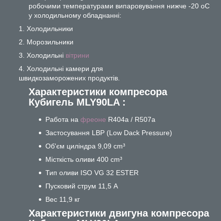
робочими температурами випаровування нижче -20 oC
у холодильному обладнанні:
Холодильники
Морозильники
Холодильні
вітрини
Холодильні камери для
швидкозаморожених продуктів.
Характеристики компресора
Кубигель MLY90LA :
Работа на
фреоне
R404a / R507a
Застосування LBР (Low Dack Pressure)
Об'єм циліндра 9,09 cm³
Місткість оливи 400 cm³
Тип оливи ISO VG 32 ESTER
Пусковий струм 11,5 А
Вес 11,9 кг
Характеристики двигуна компресора