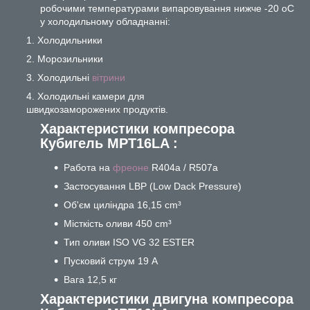
робочими температурами випаровування нижче -20 oC
у холодильному обладнанні:
Холодильники
Морозильники
Холодильні
вітрини
Холодильні камери для
швидкозаморожених продуктів.
Характеристики компресора
Кубигель MPT16LA :
Работа на
фреоне
R404a / R507a
Застосування LBР (Low Dack Pressure)
Об'єм циліндра 16,15 cm³
Місткість оливи 450 cm³
Тип оливи ISO VG 32 ESTER
Пусковий струм 19 А
Вага 12,5 кг
Характеристики двигуна компресора