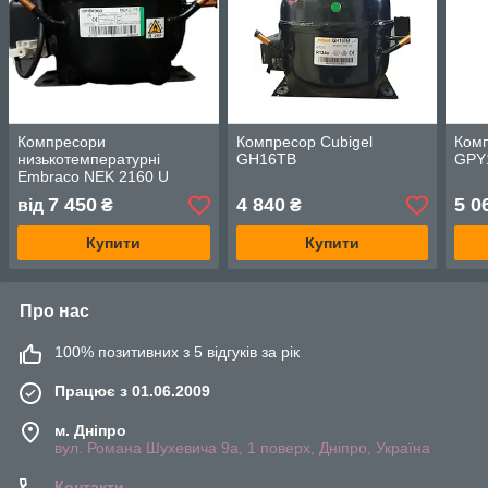
Компресори
Компресор Cubigel
Комп
низькотемпературні
GH16TB
GPY
Embraco NEK 2160 U
7 450
4 840
5 0
від
₴
₴
Купити
Купити
Про нас
100% позитивних з 5 відгуків за рік
Працює з 01.06.2009
м. Дніпро
вул. Романа Шухевича 9а, 1 поверх, Дніпро, Україна
Контакти