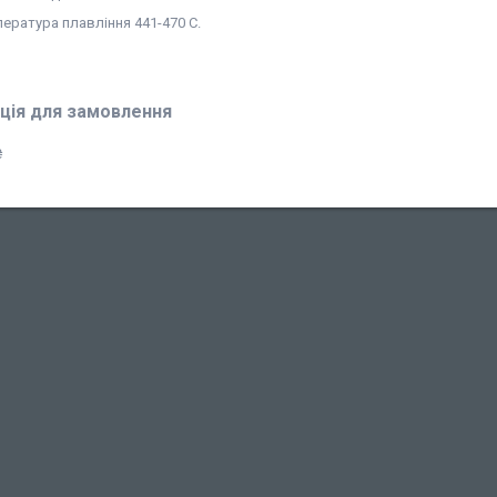
пература плавління 441-470 C.
ція для замовлення
₴