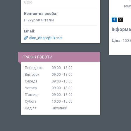
Офіс
Тем
Пічкуров Віталій
Інформа
alan_dnepr@ukr.net
Ціна:
150 
ГРАФІК РОБОТИ
Понеділок
09:00
18:00
Вівторок
09:00
18:00
Середа
09:00
18:00
Четвер
09:00
18:00
Пʼятниця
09:00
18:00
Субота
10:00
15:00
Неділя
Вихідний