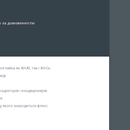
ів
за домовленістю
пайка як Al+Al, так і Al+Cu.
іді.
адіаторів і кондиціонерів.
и .
ку якого знаходиться флюс.