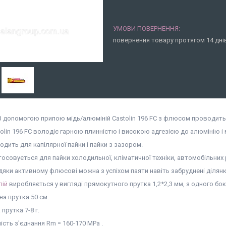
повернення товару протягом 14 дн
З допомогою припою мідь/алюміній Castolin 196 FС з флюсом проводиться 
olin 196 FC володіє гарною плинністю і високою адгезією до алюмінію і м
одить для капілярної пайки і пайки з зазором.
осовується для пайки холодильної, кліматичної техніки, автомобільних р
дяки активному флюсові можна з успіхом паяти навіть забруднені ділянк
пій
виробляється у вигляді прямокутного прутка 1,2*2,3 мм, з одного бо
а прутка 50 см.
 прутка 7-8 г.
ість з'єднання Rm = 160-170 MPa .