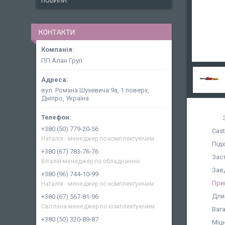
НОВИНИ
КОНТАКТИ
ПП Алан Груп
вул. Романа Шухевича 9а, 1 поверх,
Дніпро, Україна
+380 (50) 779-20-56
Cast
Наталія - менеджер по комплектуючим
Підх
+380 (67) 783-76-76
Заст
Віталій-менеджер по обладнанню
Зав
+380 (96) 744-10-99
При
Наталія - менеджер по комплектуючим
Длин
+380 (67) 567-81-96
Світлана-менеджер по комплектуючим
Вага
+380 (50) 320-89-87
Міцн