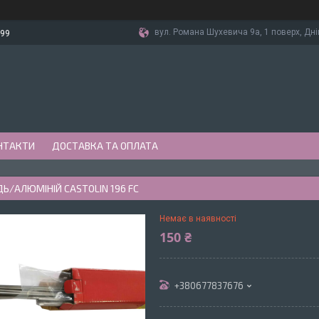
вул. Романа Шухевича 9а, 1 поверх, Дні
-99
НТАКТИ
ДОСТАВКА ТА ОПЛАТА
ДЬ/АЛЮМІНІЙ CASTOLIN 196 FС
Немає в наявності
150 ₴
+380677837676