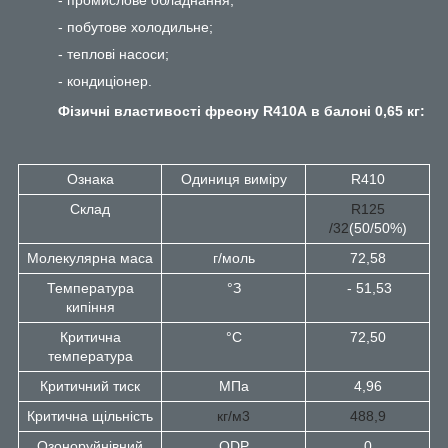
- побутове холодильне;
- теплові насоси;
- кондиціонер.
Фізичні властивості фреону R410А в балоні 0,65 кг:
Ознака
Одиниця виміру
R410
Склад
R125
/32
(50/50%)
Молекулярна маса
г/моль
72,58
Температура
°З
- 51,53
кипіння
Критична
°С
72,50
температура
Критичний тиск
МПа
4,96
Критична щільність
кг/м3
488,9
Озоноруйнівний
ODP
0