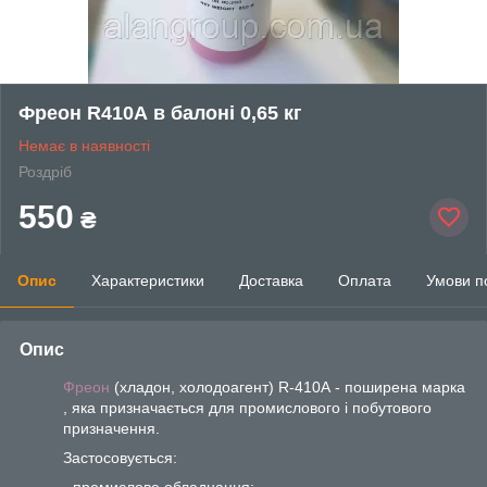
Фреон R410А в балоні 0,65 кг
Немає в наявності
Роздріб
550
₴
Опис
Характеристики
Доставка
Оплата
Умови п
Опис
Фреон
(хладон, холодоагент) R-410А - поширена марка
, яка призначається для промислового і побутового
призначення.
Застосовується:
- промислове обладнання;