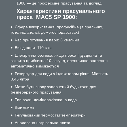
1900 — це професійне прасування та догляд.
Характеристики прасувального
преса MAC5 SP 1900:
Сфера використання: професійна (в пральнях,
готелях, ательї, домогосподарствах)
Час приготування пари: 3 хвилини
Вихід пари: 110 г/хв
Електрична безпека: якщо преса під'єднана та
закрито приблизно 10 секунд, електричне опалення
автоматично вимикається
Резервуар для води з індикатором рівня. Місткість
0,45 літра
Може бути знову заповнений будь-коли для
безперервного прасування
Тип води: демінералізована вода
Вмик/вимк
Регульований термостат температури
Анодована нагрівальна плита