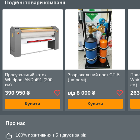
Подібні товари компанії
Прасувальний коток
Зварювальний пост СП-5
Прас
Whirlpool AND 491 (200
(на рамі)
Whir
см)
см)
390 950
8 000
263
₴
від
₴
Купити
Купити
Про нас
100% позитивних з 5 відгуків за рік