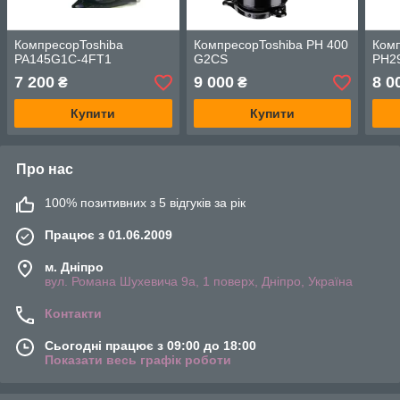
КомпресорToshiba
КомпресорToshiba PH 400
Комп
PA145G1C-4FT1
G2CS
PH2
7 200
9 000
8 0
₴
₴
Купити
Купити
Про нас
100% позитивних з 5 відгуків за рік
Працює з 01.06.2009
м. Дніпро
вул. Романа Шухевича 9а, 1 поверх, Дніпро, Україна
Контакти
Сьогодні працює з 09:00 до 18:00
Показати весь графік роботи