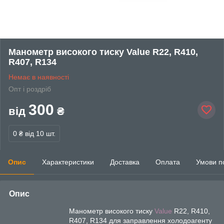
Манометр високого тиску Value R22, R410,
R407, R134
Немає в наявності
Опт і роздріб
300
від
₴
0 ₴
від 10 шт.
Опис
Характеристики
Доставка
Оплата
Умови п
Опис
Манометр високого тиску
Value
R22, R410,
R407, R134 для заправлення холодоагенту