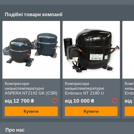
Подібні товари компанії
Компресори
Компресори
Ком
низькотемпературні
низькотемпературні
низь
ASPERA NT2192 GK (CSR)
Embraco NT 2180 U
Emb
(CSIR)
(CSI
12 700
10 000
від
₴
від
₴
від
Купити
Купити
Про нас