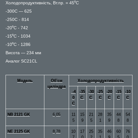
Холодопродуктивність, Вт.пр. = 45⁰С
-300С — 625
-250С - 814
-20⁰С - 742
-15⁰С - 1034
-10⁰С - 1286
Висота — 234 мм
Аналог SC21CL
Модель
Об'єм
Холодопродуктивність
циліндра
-4
-35
-30
-25
-20
-15
-10
0
С
C
С
C
C
C
C
NB 2121 GK
6,05
11
15
21
28
35
44
54
5
9
5
1
9
8
8
NE 2125 GK
8,78
10
17
25
35
46
60
76
7
0
2
1
9
5
0