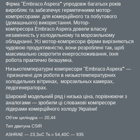
Фірма "Embraco Aspera
"
упродовж багатьох років
виробляє та забезпечує герметичними мотор-
компресорами для комерційного та побутового
(домашнього) використання. Мотор-
компресора
Embraco Aspera
довели власну
незамінність у холодильному та морозильному
обладнанні. Усі мотор-компресори фірми вирізняються
чудовою продуктивністю, вони розроблені так, щоб
максимально скоротити енергоспоживання, їхня
робота практично безшумна.
Низькотемпературні компресори
"
Embraco Aspera
"
—
призначені для роботи в низькотемпературних
холодильних вітринах, морозильных камерах,
ледогенераторах.
Широкий модельний ряд і низька ціна, порівнюючи з
аналогами — зробили ці словакові компресори
лідерами комерційного холоду України!
Об'єм циліндра — 20,44
Тип двигуна CSIR
ASHRAE — 23,3oС Тк.= 54,40С — 935