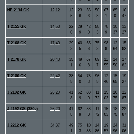
NE 2134 GK
12,12
12
23
36
50
67
85
10
5
6
3
8
1
0
47
T 2155 GK
14,50
22
29
42
58
78
10
13
0
9
0
3
9
37
27
T 2168 GK
17,40
29
40
55
75
98
12
15
3
5
8
3
8
64
82
T 2178 GK
20,40
35
49
67
89
11
14
17
1
6
8
7
55
50
82
T 2180 GK
22,42
38
54
73
96
12
15
19
9
0
3
9
46
65
27
J 2192 GK
26,20
41
62
88
11
15
18
22
8
9
0
72
03
75
87
J 2192 GS (380v)
26,20
41
62
88
11
15
18
22
8
9
0
72
03
75
87
J 2212 GK
34,37
49
75
10
14
19
24
31
1
3
85
86
57
96
06