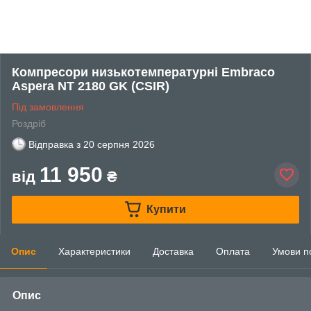
Компресори низькотемпературні Embraco
Aspera NT 2180 GK (CSIR)
Під замовлення
Роздріб
Відправка з
20 серпня 2026
11 950
від
₴
Купити
Опис
Характеристики
Доставка
Оплата
Умови п
Опис