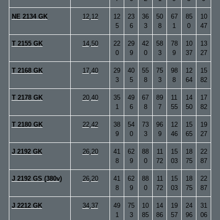
NE 2134 GK
12,12
12
23
36
50
67
85
10
5
6
3
8
1
0
47
T 2155 GK
14,50
22
29
42
58
78
10
13
0
9
0
3
9
37
27
T 2168 GK
17,40
29
40
55
75
98
12
15
3
5
8
3
8
64
82
T 2178 GK
20,40
35
49
67
89
11
14
17
1
6
8
7
55
50
82
T 2180 GK
22,42
38
54
73
96
12
15
19
9
0
3
9
46
65
27
J 2192 GK
26,20
41
62
88
11
15
18
22
8
9
0
72
03
75
87
J 2192 GS (380v)
26,20
41
62
88
11
15
18
22
8
9
0
72
03
75
87
J 2212 GK
34,37
49
75
10
14
19
24
31
1
3
85
86
57
96
06