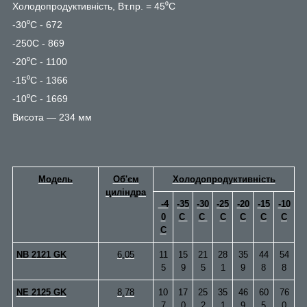
Холодопродуктивність, Вт.пр. = 45⁰С
-30⁰С - 672
-250С - 869
-20⁰С - 1100
-15⁰С - 1366
-10⁰С - 1669
Висота — 234 мм
Модель
Об'єм
Холодопродуктивність
циліндра
-4
-35
-30
-25
-20
-15
-10
0
С
C
С
C
C
C
C
NB 2121 GK
6,05
11
15
21
28
35
44
54
5
9
5
1
9
8
8
NE 2125 GK
8,78
10
17
25
35
46
60
76
7
0
2
1
9
5
0