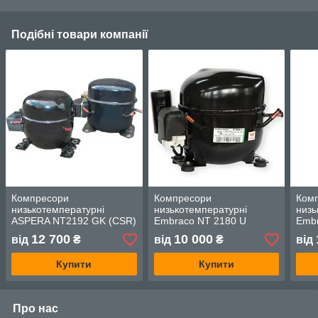
Подібні товари компанії
Компресори
Компресори
Ком
низькотемпературні
низькотемпературні
низь
ASPERA NT2192 GK (CSR)
Embraco NT 2180 U
Emb
(CSIR)
(CSI
12 700
10 000
від
₴
від
₴
від
Купити
Купити
Про нас