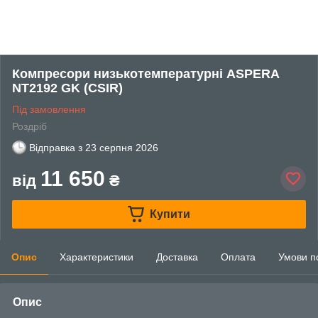
Компресори низькотемпературні ASPERA
NT2192 GK (CSIR)
Під замовлення
Роздріб
Відправка з
23 серпня 2026
11 650
від
₴
Купити
Опис
Характеристики
Доставка
Оплата
Умови п
Опис