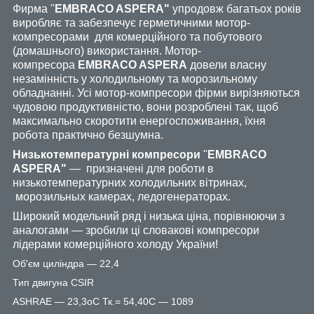
Фирма "
EMBRACO ASPERA"
упродовж багатьох років
виробляє та забезпечує герметичними мотор-
компресорами для комерційного та побутового
(домашнього) використання. Мотор-
компресора
EMBRACO ASPERA
довели власну
незамінність у холодильному та морозильному
обладнанні. Усі мотор-компресори фірми вирізняються
чудовою продуктивністю, вони розроблені так, щоб
максимально скоротити енергоспоживання, їхня
робота практично безшумна.
Низькотемпературні компресори
"
EMBRACO
ASPERA"
— призначені для роботи в
низькотемпературних холодильних вітринах,
морозильных камерах, ледогенераторах.
Широкий модельний ряд і низька ціна, порівнюючи з
аналогами — зробили ці словакові компресори
лідерами комерційного холоду України!
Об'єм циліндра — 22,4
Тип двигуна CSIR
ASHRAE — 23,3oС Тк.= 54,40С — 1089