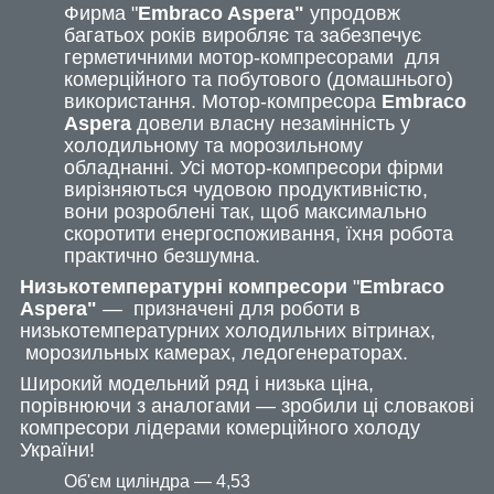
Фирма "
Embraco Aspera"
упродовж
багатьох років виробляє та забезпечує
герметичними мотор-компресорами для
комерційного та побутового (домашнього)
використання. Мотор-компресора
Embraco
Aspera
довели власну незамінність у
холодильному та морозильному
обладнанні. Усі мотор-компресори фірми
вирізняються чудовою продуктивністю,
вони розроблені так, щоб максимально
скоротити енергоспоживання, їхня робота
практично безшумна.
Низькотемпературні компресори
"
Embraco
Aspera
"
— призначені для роботи в
низькотемпературних холодильних вітринах,
морозильных камерах, ледогенераторах.
Широкий модельний ряд і низька ціна,
порівнюючи з аналогами — зробили ці словакові
компресори лідерами комерційного холоду
України!
Об'єм циліндра — 4,53