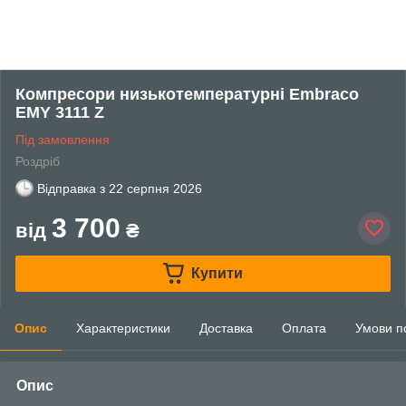
Компресори низькотемпературні Embraco
EMY 3111 Z
Під замовлення
Роздріб
Відправка з
22 серпня 2026
3 700
від
₴
Купити
Опис
Характеристики
Доставка
Оплата
Умови п
Опис