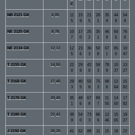
C
NB 2121 GK
6,05
11
15
21
28
35
44
54
5
9
5
1
9
8
8
NE 2125 GK
8,78
10
17
25
35
46
60
76
7
0
2
1
9
5
0
NE 2134 GK
12,12
12
23
36
50
67
85
10
5
6
3
8
1
0
47
T 2155 GK
14,50
22
29
42
58
78
10
13
0
9
0
3
9
37
27
T 2168 GK
17,40
29
40
55
75
98
12
15
3
5
8
3
8
64
82
T 2178 GK
20,40
35
49
67
89
11
14
17
1
6
8
7
55
50
82
T 2180 GK
22,42
38
54
73
96
12
15
19
9
0
3
9
46
65
27
J 2192 GK
26,20
41
62
88
11
15
18
22