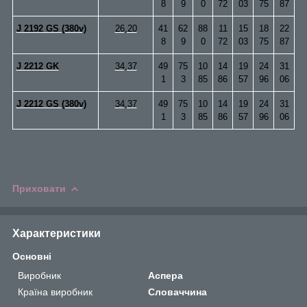
8
9
0
72
03
75
87
J 2192 GS (380v)
26,20
41
62
88
11
15
18
22
8
9
0
72
03
75
87
J 2212 GK
34,37
49
75
10
14
19
24
31
1
3
85
86
57
96
06
J 2212 GS (380v)
34,37
49
75
10
14
19
24
31
1
3
85
86
57
96
06
Приховати
Характеристики
Основні
Виробник
Аспера
Країна виробник
Словаччина