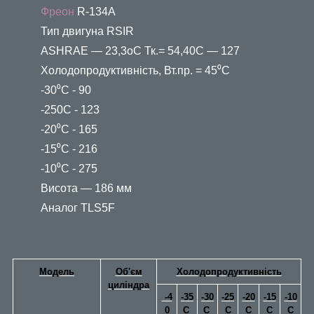
Фреон
R-134A
Тип двигуна RSIR
ASHRAE — 23,3oС Тк.= 54,40С — 127
Холодопродуктивність, Вт.пр. = 45⁰С
-30⁰С - 90
-250С - 123
-20⁰С - 165
-15⁰С - 216
-10⁰С - 275
Висота — 186 мм
Аналог TLS5F
Модель
Об'єм
Холодопродуктивність
циліндра
-4
-35
-30
-25
-20
-15
-10
0
С
C
С
C
C
C