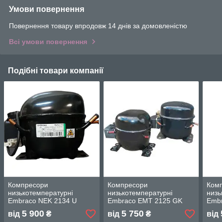
Умови повернення
Повернення товару впродовж 14 днів за домовленістю
Всі умови повернення
Подібні товари компанії
Компресори
Компресори
Ком
низькотемпературні
низькотемпературні
низь
Embraco NEK 2134 U
Embraco EMT 2125 GK
Embr
5 900
5 750
від
₴
від
₴
від