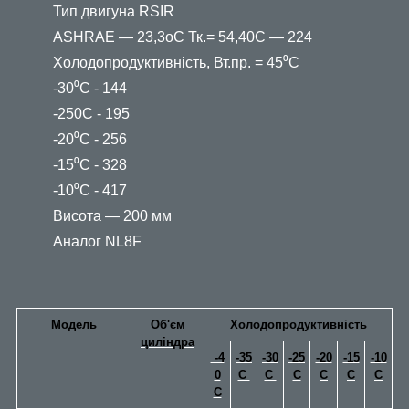
Тип двигуна RSIR
ASHRAE — 23,3oС Тк.= 54,40С — 224
Холодопродуктивність, Вт.пр. = 45⁰С
-30⁰С - 144
-250С - 195
-20⁰С - 256
-15⁰С - 328
-10⁰С - 417
Висота — 200 мм
Аналог NL8F
Модель
Об'єм
Холодопродуктивність
циліндра
-4
-35
-30
-25
-20
-15
-10
0
С
C
С
C
C
C
C