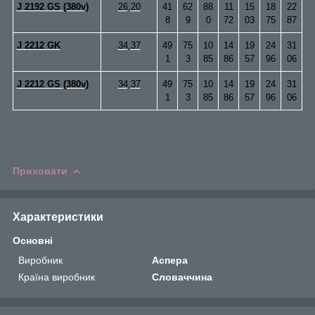
J 2192 GS (380v)
26,20
41
62
88
11
15
18
22
8
9
0
72
03
75
87
J 2212 GK
34,37
49
75
10
14
19
24
31
1
3
85
86
57
96
06
J 2212 GS (380v)
34,37
49
75
10
14
19
24
31
1
3
85
86
57
96
06
Приховати
Характеристики
Основні
Виробник
Аспера
Країна виробник
Словаччина