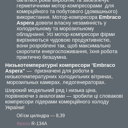
герметичними мотор-компресорами для
комерційного та побутового (домашнього)
використання. Мотор-компресора
Embraco
Aspera
довели власну незамінність у
холодильному та морозильному
обладнанні. Усі мотор-компресори фірми
вирізняються чудовою продуктивністю,
вони розроблені так, щоб максимально
скоротити енергоспоживання, їхня робота
практично безшумна.
Низькотемпературні компресори
"
Embraco
Aspera
"
— призначені для роботи в
низькотемпературних холодильних вітринах,
морозильных камерах, ледогенераторах.
Широкий модельний ряд і низька ціна,
порівнюючи з аналогами — зробили ці словакові
компресори лідерами комерційного холоду
України!
Об'єм циліндра — 8,39
Фреон
R-134A