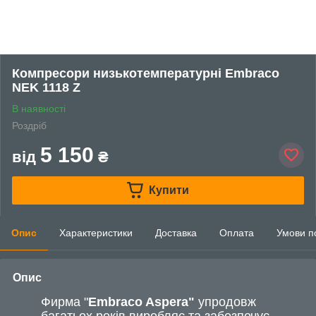
Компресори низькотемпературні Embraco
NEK 1118 Z
В наявності
Роздріб
5 150
від
₴
Купити
Опис
Характеристики
Доставка
Оплата
Умови п
Опис
Фирма "
Embraco Aspera"
упродовж
багатьох років виробляє та забезпечує