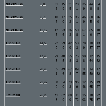
NB 2121 GK
6,05
11
15
21
28
35
44
54
5
9
5
1
9
8
8
NE 2125 GK
8,78
10
17
25
35
46
60
76
7
0
2
1
9
5
0
NE 2134 GK
12,12
12
23
36
50
67
85
10
5
6
3
8
1
0
47
T 2155 GK
14,50
22
29
42
58
78
10
13
0
9
0
3
9
37
27
T 2168 GK
17,40
29
40
55
75
98
12
15
3
5
8
3
8
64
82
T 2178 GK
20,40
35
49
67
89
11
14
17
1
6
8
7
55
50
82
T 2180 GK
22,42
38
54
73
96
12
15
19
9
0
3
9
46
65
27
J 2192 GK
26,20
41
62
88
11
15
18
22
8
9
0
72
03
75
87