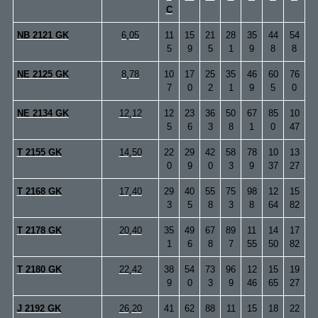
C
NB 2121 GK
6,05
11
15
21
28
35
44
54
5
9
5
1
9
8
8
NE 2125 GK
8,78
10
17
25
35
46
60
76
7
0
2
1
9
5
0
NE 2134 GK
12,12
12
23
36
50
67
85
10
5
6
3
8
1
0
47
T 2155 GK
14,50
22
29
42
58
78
10
13
0
9
0
3
9
37
27
T 2168 GK
17,40
29
40
55
75
98
12
15
3
5
8
3
8
64
82
T 2178 GK
20,40
35
49
67
89
11
14
17
1
6
8
7
55
50
82
T 2180 GK
22,42
38
54
73
96
12
15
19
9
0
3
9
46
65
27
J 2192 GK
26,20
41
62
88
11
15
18
22