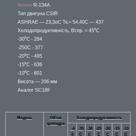
Фреон
R-134A
Тип двигуна СSIR
ASHRAE — 23,3oС Тк.= 54,40С — 437
Холодопродуктивність, Вт.пр. = 45⁰С
-30⁰С - 284
-250С - 377
-20⁰С - 495
-15⁰С - 636
-10⁰С - 801
Висота — 206 мм
Аналог SC18F
Модель
Об'єм
Холодопродуктивність
циліндра
-4
-35
-30
-25
-20
-15
-10
0
С
C
С
C
C
C