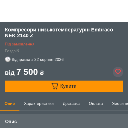
Компресори низькотемпературні Embraco
NEK 2140 Z
Під замовлення
Роздріб
Відправка з
22 серпня 2026
7 500
від
₴
Купити
Опис
Характеристики
Доставка
Оплата
Умови п
Опис