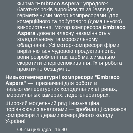
Фирма "
Embraco Aspera"
упродовж
багатьох років виробляє та забезпечує
герметичними мотор-компресорами для
комерційного та побутового (домашнього)
використання. Мотор-компресора
Embraco
Aspera
довели власну незамінність у
холодильному та морозильному
обладнанні. Усі мотор-компресори фірми
вирізняються чудовою продуктивністю,
вони розроблені так, щоб максимально
скоротити енергоспоживання, їхня робота
практично безшумна.
Низькотемпературні компресори
"
Embraco
Aspera
"
— призначені для роботи в
низькотемпературних холодильних вітринах,
морозильных камерах, ледогенераторах.
Широкий модельний ряд і низька ціна,
порівнюючи з аналогами — зробили ці словакові
компресори лідерами комерційного холоду
України!
Об'єм циліндра - 16,80