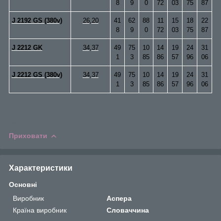
8
9
0
72
03
75
87
J 2192 GS (380v)
26,20
41
62
88
11
15
18
22
8
9
0
72
03
75
87
J 2212 GK
34,37
49
75
10
14
19
24
31
1
3
85
86
57
96
06
J 2212 GS (380v)
34,37
49
75
10
14
19
24
31
1
3
85
86
57
96
06
Приховати
Характеристики
Основні
Виробник
Аспера
Країна виробник
Словаччина