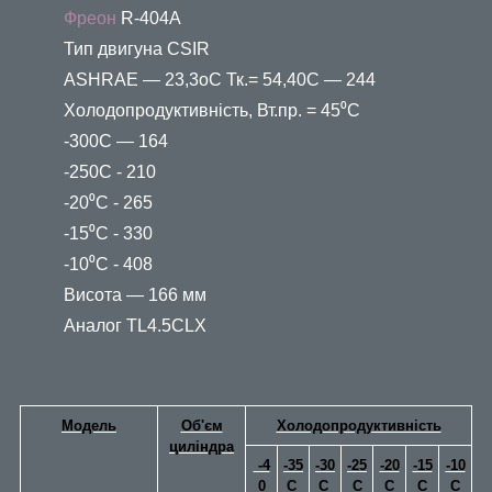
Фреон
R-404A
Тип двигуна СSIR
ASHRAE — 23,3oС Тк.= 54,40С — 244
Холодопродуктивність, Вт.пр. = 45⁰С
-300С — 164
-250С - 210
-20⁰С - 265
-15⁰С - 330
-10⁰С - 408
Висота — 166 мм
Аналог TL4.5CLX
Модель
Об'єм
Холодопродуктивність
циліндра
-4
-35
-30
-25
-20
-15
-10
0
С
C
С
C
C
C