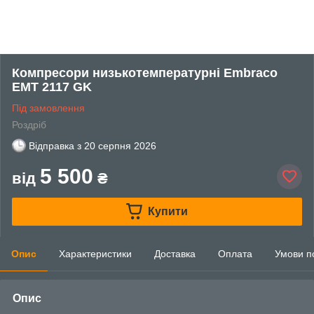
Компресори низькотемпературні Embraco
EMT 2117 GK
Під замовлення
Роздріб
Відправка з
20 серпня 2026
5 500
від
₴
Купити
Опис
Характеристики
Доставка
Оплата
Умови п
Опис