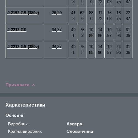
8
9
0
72
03
75
87
J 2192 GS (380v)
26,20
41
62
88
11
15
18
22
8
9
0
72
03
75
87
J 2212 GK
34,37
49
75
10
14
19
24
31
1
3
85
86
57
96
06
J 2212 GS (380v)
34,37
49
75
10
14
19
24
31
1
3
85
86
57
96
06
Приховати
Характеристики
Основні
Виробник
Аспера
Країна виробник
Словаччина