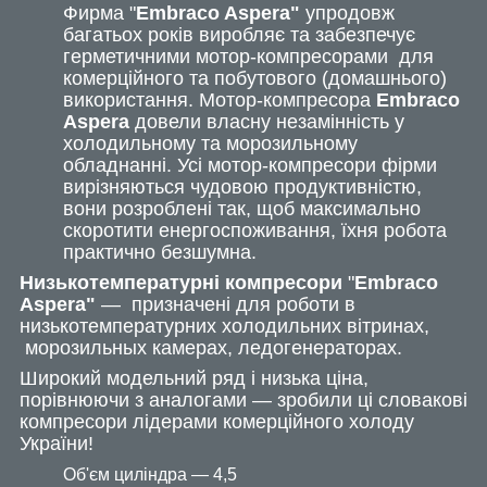
Фирма "
Embraco Aspera"
упродовж
багатьох років виробляє та забезпечує
герметичними мотор-компресорами для
комерційного та побутового (домашнього)
використання. Мотор-компресора
Embraco
Aspera
довели власну незамінність у
холодильному та морозильному
обладнанні. Усі мотор-компресори фірми
вирізняються чудовою продуктивністю,
вони розроблені так, щоб максимально
скоротити енергоспоживання, їхня робота
практично безшумна.
Низькотемпературні компресори
"
Embraco
Aspera
"
— призначені для роботи в
низькотемпературних холодильних вітринах,
морозильных камерах, ледогенераторах.
Широкий модельний ряд і низька ціна,
порівнюючи з аналогами — зробили ці словакові
компресори лідерами комерційного холоду
України!
Об'єм циліндра — 4,5