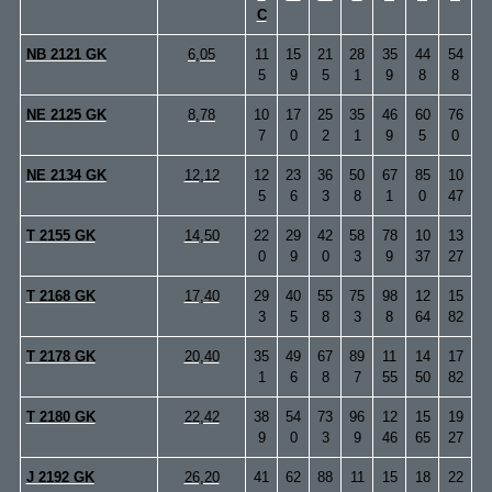
C
NB 2121 GK
6,05
11
15
21
28
35
44
54
5
9
5
1
9
8
8
NE 2125 GK
8,78
10
17
25
35
46
60
76
7
0
2
1
9
5
0
NE 2134 GK
12,12
12
23
36
50
67
85
10
5
6
3
8
1
0
47
T 2155 GK
14,50
22
29
42
58
78
10
13
0
9
0
3
9
37
27
T 2168 GK
17,40
29
40
55
75
98
12
15
3
5
8
3
8
64
82
T 2178 GK
20,40
35
49
67
89
11
14
17
1
6
8
7
55
50
82
T 2180 GK
22,42
38
54
73
96
12
15
19
9
0
3
9
46
65
27
J 2192 GK
26,20
41
62
88
11
15
18
22