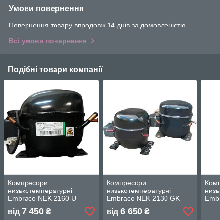
Умови повернення
Повернення товару впродовж 14 днів за домовленістю
Всі умови повернення
Подібні товари компанії
Компресори
Компресори
Ком
низькотемпературні
низькотемпературні
низь
Embraco NEK 2160 U
Embraco NEK 2130 GK
Embr
7 450
6 650
від
₴
від
₴