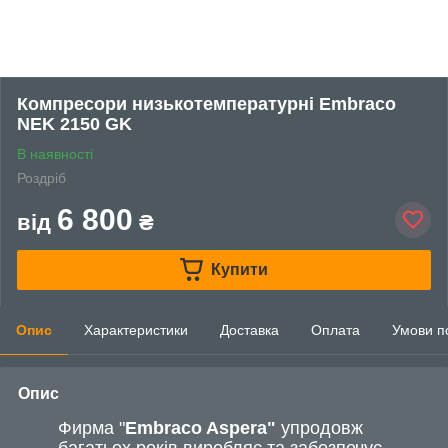
Компресори низькотемпературні Embraco
NEK 2150 GK
В наявності
Роздріб
6 800
від
₴
Купити
Опис
Характеристики
Доставка
Оплата
Умови п
Опис
Фирма "
Embraco Aspera"
упродовж
багатьох років виробляє та забезпечує