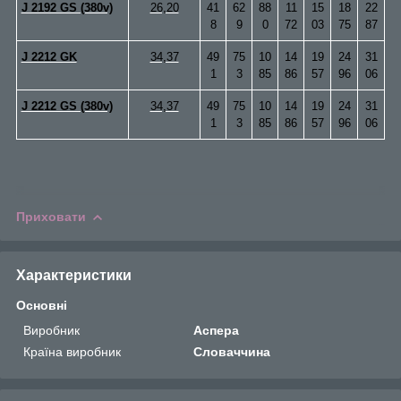
J 2192 GS (380v)
26,20
41
62
88
11
15
18
22
8
9
0
72
03
75
87
J 2212 GK
34,37
49
75
10
14
19
24
31
1
3
85
86
57
96
06
J 2212 GS (380v)
34,37
49
75
10
14
19
24
31
1
3
85
86
57
96
06
Приховати
Характеристики
Основні
Виробник
Аспера
Країна виробник
Словаччина