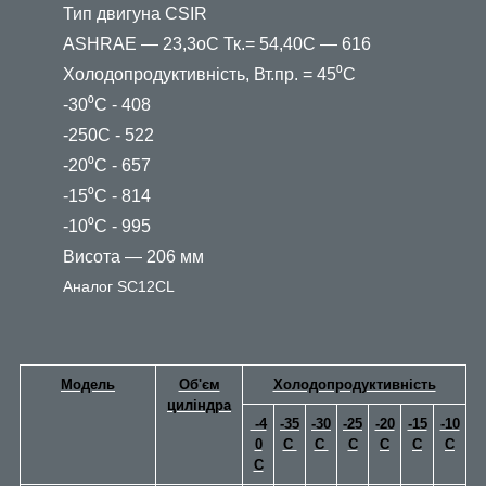
Тип двигуна СSIR
ASHRAE — 23,3oС Тк.= 54,40С — 616
Холодопродуктивність, Вт.пр. = 45⁰С
-30⁰С - 408
-250С - 522
-20⁰С - 657
-15⁰С - 814
-10⁰С - 995
Висота — 206 мм
Аналог SC12CL
Модель
Об'єм
Холодопродуктивність
циліндра
-4
-35
-30
-25
-20
-15
-10
0
С
C
С
C
C
C
C