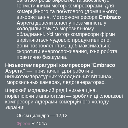
герметичними мотор-компресорами для
комерційного та побутового (домашнього)
використання. Мотор-компресора
Embraco
Aspera
довели власну незамінність у
холодильному та морозильному
обладнанні. Усі мотор-компресори фірми
вирізняються чудовою продуктивністю,
вони розроблені так, щоб максимально
скоротити енергоспоживання, їхня робота
практично безшумна.
Низькотемпературні компресори
"
Embraco
Aspera
"
— призначені для роботи в
низькотемпературних холодильних вітринах,
морозильных камерах, ледогенераторах.
Широкий модельний ряд і низька ціна,
порівнюючи з аналогами — зробили ці словакові
компресори лідерами комерційного холоду
України!
Об'єм циліндра — 12,12
Фреон
R-404A