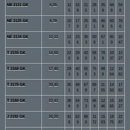
NB 2121 GK
6,05
11
15
21
28
35
44
54
5
9
5
1
9
8
8
NE 2125 GK
8,78
10
17
25
35
46
60
76
7
0
2
1
9
5
0
NE 2134 GK
12,12
12
23
36
50
67
85
10
5
6
3
8
1
0
47
T 2155 GK
14,50
22
29
42
58
78
10
13
0
9
0
3
9
37
27
T 2168 GK
17,40
29
40
55
75
98
12
15
3
5
8
3
8
64
82
T 2178 GK
20,40
35
49
67
89
11
14
17
1
6
8
7
55
50
82
T 2180 GK
22,42
38
54
73
96
12
15
19
9
0
3
9
46
65
27
J 2192 GK
26,20
41
62
88
11
15
18
22
8
9
0
72
03
75
87