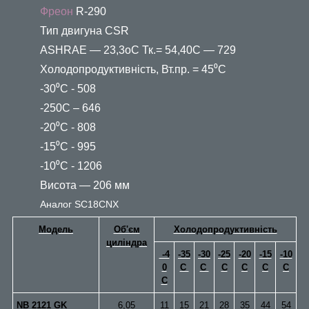
Фреон
R-290
Тип двигуна CSR
ASHRAE — 23,3oС Тк.= 54,40С — 729
Холодопродуктивність, Вт.пр. = 45⁰С
-30⁰С - 508
-250С – 646
-20⁰С - 808
-15⁰С - 995
-10⁰С - 1206
Висота — 206 мм
Аналог SC18CNX
Модель
Об'єм
Холодопродуктивність
циліндра
-4
-35
-30
-25
-20
-15
-10
0
С
C
С
C
C
C
C
NB 2121 GK
6,05
11
15
21
28
35
44
54