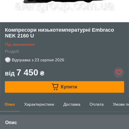
Компресори низькотемпературні Embraco
NEK 2160 U
Під замовлення
Роздріб
Відправка з
23 серпня 2026
7 450
від
₴
Купити
Опис
Характеристики
Доставка
Оплата
Умови п
Опис