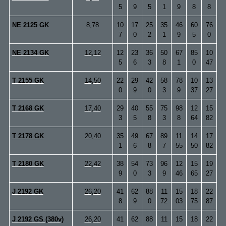
5
9
5
1
9
8
8
NE 2125 GK
8,78
10
17
25
35
46
60
76
7
0
2
1
9
5
0
NE 2134 GK
12,12
12
23
36
50
67
85
10
5
6
3
8
1
0
47
T 2155 GK
14,50
22
29
42
58
78
10
13
0
9
0
3
9
37
27
T 2168 GK
17,40
29
40
55
75
98
12
15
3
5
8
3
8
64
82
T 2178 GK
20,40
35
49
67
89
11
14
17
1
6
8
7
55
50
82
T 2180 GK
22,42
38
54
73
96
12
15
19
9
0
3
9
46
65
27
J 2192 GK
26,20
41
62
88
11
15
18
22
8
9
0
72
03
75
87
J 2192 GS (380v)
26,20
41
62
88
11
15
18
22