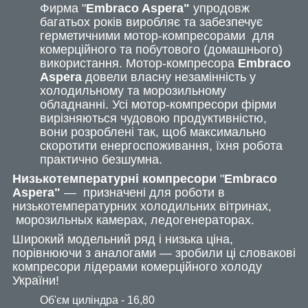
Фирма "
Embraco Aspera"
упродовж
багатьох років виробляє та забезпечує
герметичними мотор-компресорами для
комерційного та побутового (домашнього)
використання. Мотор-компресора
Embraco
Aspera
довели власну незамінність у
холодильному та морозильному
обладнанні. Усі мотор-компресори фірми
вирізняються чудовою продуктивністю,
вони розроблені так, щоб максимально
скоротити енергоспоживання, їхня робота
практично безшумна.
Низькотемпературні компресори
"
Embraco
Aspera
"
— призначені для роботи в
низькотемпературних холодильних вітринах,
морозильных камерах, ледогенераторах.
Широкий модельний ряд і низька ціна,
порівнюючи з аналогами — зробили ці словакові
компресори лідерами комерційного холоду
України!
Об'єм циліндра - 16,80