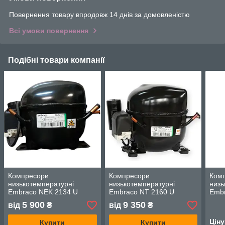
Повернення товару впродовж 14 днів за домовленістю
Всі умови повернення
Подібні товари компанії
Компресори
Компресори
Ком
низькотемпературні
низькотемпературні
низь
Embraco NEK 2134 U
Embraco NT 2160 U
Embr
5 900
9 350
від
₴
від
₴
Цін
Купити
Купити