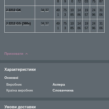
8
9
0
72
03
75
87
J 2212 GK
34,37
49
75
10
14
19
24
31
1
3
85
86
57
96
06
J 2212 GS (380v)
34,37
49
75
10
14
19
24
31
1
3
85
86
57
96
06
Приховати
Характеристики
Основні
Виробник
Аспера
Країна виробник
Словаччина
Умови доставки