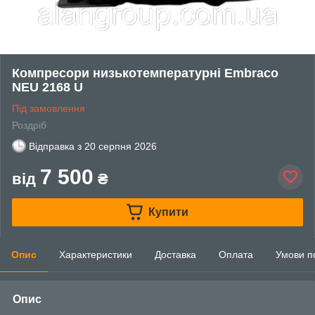
Компресори низькотемпературні Embraco
NEU 2168 U
Під замовлення
Роздріб
Відправка з
20 серпня 2026
7 500
від
₴
Купити
Опис
Характеристики
Доставка
Оплата
Умови п
Опис