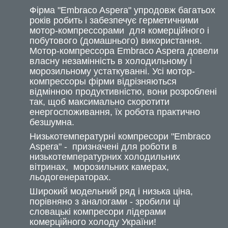
Фірма "Embraco Aspera" упродовж багатьох
років робить і забезпечує герметичними
мотор-компрессорами для комерційного і
побутового (домашнього) використання.
Мотор-компрессора Embraco Aspera довели
власну незамінність в холодильному і
морозильному устаткуванні. Усі мотор-
компрессоры фірми відрізняються
відмінною продуктивністю, вони розроблені
так, щоб максимально скоротити
енергоспоживання, їх робота практично
безшумна.
Низькотемпературні компресори "Embraco
Aspera" - призначені для роботи в
низькотемпературних холодильних
вітринах, морозильних камерах,
льодогенераторах.
Широкий модельний ряд і низька ціна,
порівняно з аналогами - зробили ці
словацькі компресори лідерами
комерційного холоду України!