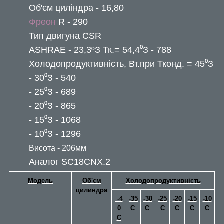
Об'єм циліндра - 16,80
Фреон
R - 290
Тип двигуна CSR
ASHRAE - 23,3ºЗ Тк.= 54,4⁰З - 788
Холодопродуктивність, Вт.при Тконд. = 45⁰З
- 30⁰З - 540
- 25⁰З - 689
- 20⁰З - 865
- 15⁰З - 1068
- 10⁰З - 1296
Висота - 206мм
Аналог SC18CNX.2
Модель
Об'єм
Холодопродуктивність
цилиндра
-4
-35
-30
-25
-20
-15
-10
0
С
C
С
C
C
C
C