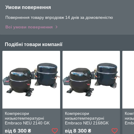
Умови повернення
Повернення товару впродовж 14 днів за домовленістю
Всі умови повернення
Подібні товари компанії
Компресори
Компресори
Ком
низькотемпературні
низькотемпературні
низь
Embraco NEU 2140 GK
Embraco NEU 2168GK
Embr
6 300
8 300
від
₴
від
₴