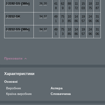
J 2192 GS (380v)
26,20
41
62
88
11
15
18
22
8
9
0
72
03
75
87
J 2212 GK
34,37
49
75
10
14
19
24
31
1
3
85
86
57
96
06
J 2212 GS (380v)
34,37
49
75
10
14
19
24
31
1
3
85
86
57
96
06
Приховати
Характеристики
Основні
Виробник
Аспера
Країна виробник
Словаччина