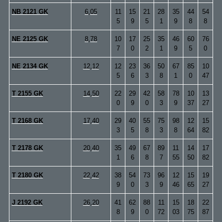
NB 2121 GK
6,05
11
15
21
28
35
44
54
5
9
5
1
9
8
8
NE 2125 GK
8,78
10
17
25
35
46
60
76
7
0
2
1
9
5
0
NE 2134 GK
12,12
12
23
36
50
67
85
10
5
6
3
8
1
0
47
T 2155 GK
14,50
22
29
42
58
78
10
13
0
9
0
3
9
37
27
T 2168 GK
17,40
29
40
55
75
98
12
15
3
5
8
3
8
64
82
T 2178 GK
20,40
35
49
67
89
11
14
17
1
6
8
7
55
50
82
T 2180 GK
22,42
38
54
73
96
12
15
19
9
0
3
9
46
65
27
J 2192 GK
26,20
41
62
88
11
15
18
22
8
9
0
72
03
75
87