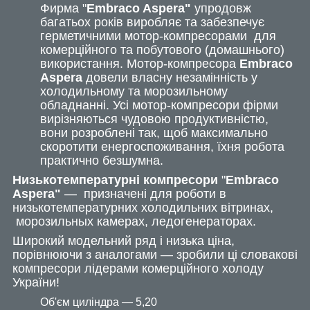
Фирма "
Embraco Aspera"
упродовж
багатьох років виробляє та забезпечує
герметичними мотор-компресорами для
комерційного та побутового (домашнього)
використання. Мотор-компресора
Embraco
Aspera
довели власну незамінність у
холодильному та морозильному
обладнанні. Усі мотор-компресори фірми
вирізняються чудовою продуктивністю,
вони розроблені так, щоб максимально
скоротити енергоспоживання, їхня робота
практично безшумна.
Низькотемпературні компресори
"
Embraco
Aspera
"
— призначені для роботи в
низькотемпературних холодильних вітринах,
морозильных камерах, ледогенераторах.
Широкий модельний ряд і низька ціна,
порівнюючи з аналогами — зробили ці словакові
компресори лідерами комерційного холоду
України!
Об'єм циліндра — 5,20