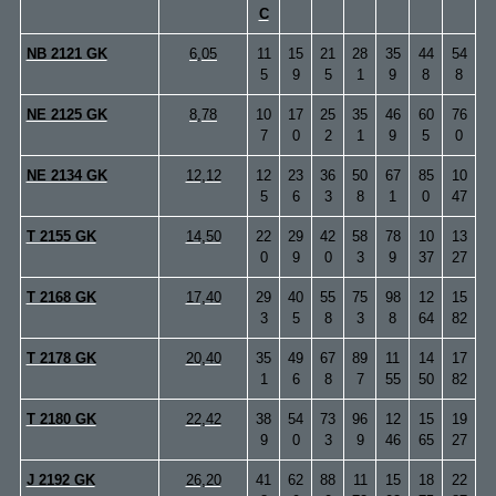
C
NB 2121 GK
6,05
11
15
21
28
35
44
54
5
9
5
1
9
8
8
NE 2125 GK
8,78
10
17
25
35
46
60
76
7
0
2
1
9
5
0
NE 2134 GK
12,12
12
23
36
50
67
85
10
5
6
3
8
1
0
47
T 2155 GK
14,50
22
29
42
58
78
10
13
0
9
0
3
9
37
27
T 2168 GK
17,40
29
40
55
75
98
12
15
3
5
8
3
8
64
82
T 2178 GK
20,40
35
49
67
89
11
14
17
1
6
8
7
55
50
82
T 2180 GK
22,42
38
54
73
96
12
15
19
9
0
3
9
46
65
27
J 2192 GK
26,20
41
62
88
11
15
18
22