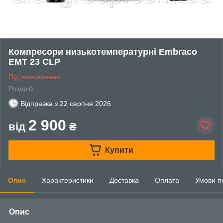
Компресори низькотемпературні Embraco
EMT 23 CLP
Під замовлення
Роздріб
Відправка з
22 серпня 2026
2 900
від
₴
Купити
Опис
Характеристики
Доставка
Оплата
Умови п
Опис