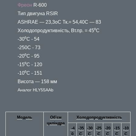
Фреон
R-600
Тип двигуна RSIR
ASHRAE — 23,3oС Тк.= 54,40С — 83
Холодопродуктивність, Вт.пр. = 45⁰С
-30⁰С - 54
-250С - 73
-20⁰С - 95
-15⁰С -
120
-10⁰С - 151
Висота — 158 мм
Аналог HLY55AAb
Модель
Об'єм
Холодопродуктивність
циліндра
-4
-35
-30
-25
-20
-15
-10
0
С
C
С
C
C
C