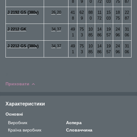
8
9
0
72
03
75
87
J 2192 GS (380v)
26,20
41
62
88
11
15
18
22
8
9
0
72
03
75
87
J 2212 GK
34,37
49
75
10
14
19
24
31
1
3
85
86
57
96
06
J 2212 GS (380v)
34,37
49
75
10
14
19
24
31
1
3
85
86
57
96
06
Приховати
Характеристики
Основні
Виробник
Аспера
Країна виробник
Словаччина