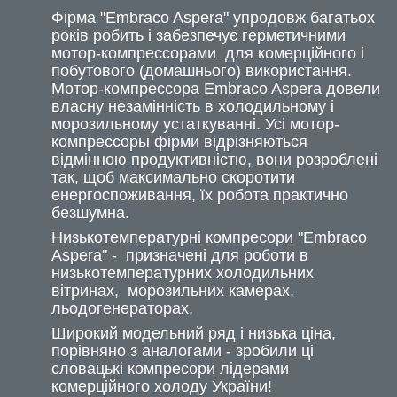
Фірма "Embraco Aspera" упродовж багатьох
років робить і забезпечує герметичними
мотор-компрессорами для комерційного і
побутового (домашнього) використання.
Мотор-компрессора Embraco Aspera довели
власну незамінність в холодильному і
морозильному устаткуванні. Усі мотор-
компрессоры фірми відрізняються
відмінною продуктивністю, вони розроблені
так, щоб максимально скоротити
енергоспоживання, їх робота практично
безшумна.
Низькотемпературні компресори "Embraco
Aspera" - призначені для роботи в
низькотемпературних холодильних
вітринах, морозильних камерах,
льодогенераторах.
Широкий модельний ряд і низька ціна,
порівняно з аналогами - зробили ці
словацькі компресори лідерами
комерційного холоду України!