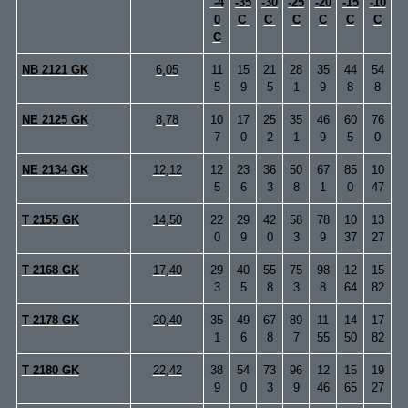
-4
-35
-30
-25
-20
-15
-10
0
С
C
С
C
C
C
C
NB 2121 GK
6,05
11
15
21
28
35
44
54
5
9
5
1
9
8
8
NE 2125 GK
8,78
10
17
25
35
46
60
76
7
0
2
1
9
5
0
NE 2134 GK
12,12
12
23
36
50
67
85
10
5
6
3
8
1
0
47
T 2155 GK
14,50
22
29
42
58
78
10
13
0
9
0
3
9
37
27
T 2168 GK
17,40
29
40
55
75
98
12
15
3
5
8
3
8
64
82
T 2178 GK
20,40
35
49
67
89
11
14
17
1
6
8
7
55
50
82
T 2180 GK
22,42
38
54
73
96
12
15
19
9
0
3
9
46
65
27