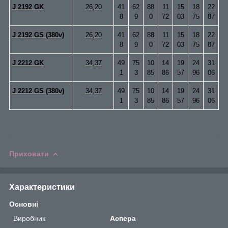
J 2192 GK
26,20
41
62
88
11
15
18
22
8
9
0
72
03
75
87
J 2192 GS (380v)
26,20
41
62
88
11
15
18
22
8
9
0
72
03
75
87
J 2212 GK
34,37
49
75
10
14
19
24
31
1
3
85
86
57
96
06
J 2212 GS (380v)
34,37
49
75
10
14
19
24
31
1
3
85
86
57
96
06
Приховати
Характеристики
Основні
Виробник
Аспера