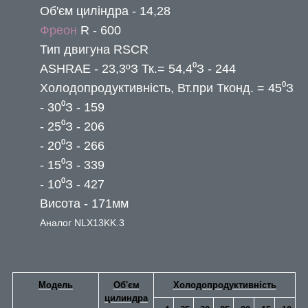
Об'єм циліндра - 14,28
Фреон
R - 600
Тип двигуна RSСR
ASHRAE - 23,3ºЗ Тк.= 54,4⁰З - 244
Холодопродуктивність, Вт.при Тконд. = 45⁰З
- 30⁰З - 159
- 25⁰З - 206
- 20⁰З - 266
- 15⁰З - 339
- 10⁰З - 427
Висота - 171мм
Аналог NLХ13KK.3
Модель
Об'єм
Холодопродуктивність
цилиндра