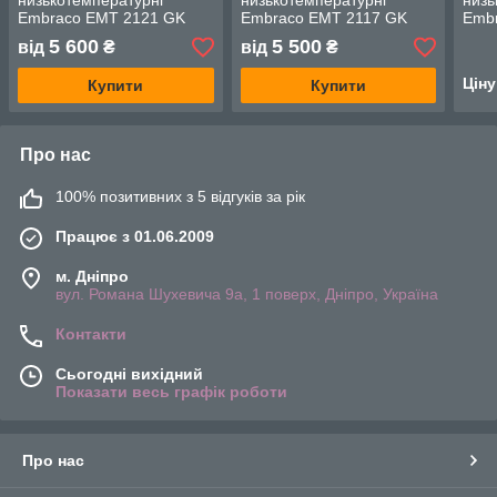
низькотемпературні
низькотемпературні
низь
Embraco EMT 2121 GK
Embraco EMT 2117 GK
Embr
5 600
5 500
від
₴
від
₴
Цін
Купити
Купити
Про нас
100% позитивних з 5 відгуків за рік
Працює з 01.06.2009
м. Дніпро
вул. Романа Шухевича 9а, 1 поверх, Дніпро, Україна
Контакти
Сьогодні вихідний
Показати весь графік роботи
Про нас