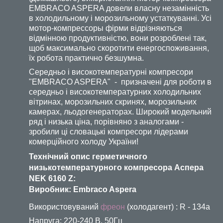
EMBRACO ASPERA довели власну незамінність
в холодильному і морозильному устаткуванні. Усі
мотор-компрессоры фірми відрізняються
відмінною продуктивністю, вони розроблені так,
щоб максимально скоротити енергоспоживання,
їх робота практично безшумна.
Середньо і високотемпературні компресори
"EMBRACO ASPERA" - призначені для роботи в
середньо і високотемпературних холодильних
вітринах, морозильних скринях, морозильних
камерах, льодогенераторах. Широкий модельний
ряд і низька ціна, порівняно з аналогами -
зробили ці словацькі компресори лідерами
комерційного холоду України!
Технічний опис герметичного
низькотемпературного компресора Аспера
NEK 6160 Z:
Виробник: Embraco Aspera
Використовуваний
фреон
(холодагент) : R - 134a
Напруга: 220-240 В, 50Гц