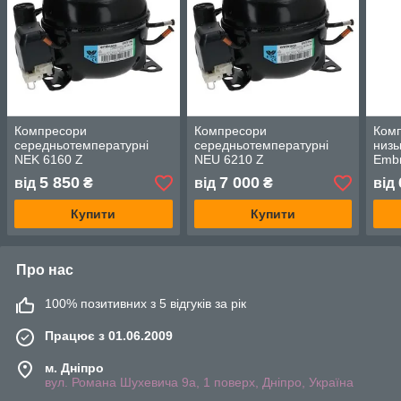
Компресори
Компресори
Ком
середньотемпературні
середньотемпературні
низь
NEK 6160 Z
NEU 6210 Z
Emb
5 850
7 000
від
₴
від
₴
від
Купити
Купити
Про нас
100% позитивних з 5 відгуків за рік
Працює з 01.06.2009
м. Дніпро
вул. Романа Шухевича 9а, 1 поверх, Дніпро, Україна