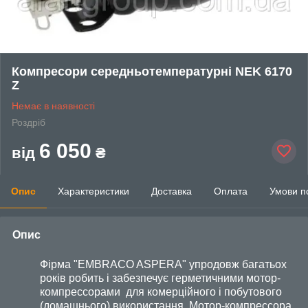
Компресори середньотемпературні NEK 6170
Z
Немає в наявності
Роздріб
6 050
від
₴
Опис
Характеристики
Доставка
Оплата
Умови п
Опис
Фірма "EMBRACO ASPERA" упродовж багатьох
років робить і забезпечує герметичними мотор-
компрессорами для комерційного і побутового
(домашнього) використання. Мотор-компрессора