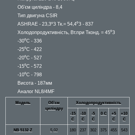
Об'єм циліндра - 8,4
Тип двигуна CSIR
ASHRAE - 23,3ºЗ Тк.= 54,4⁰З - 837
Холодопродуктивність, Вт.при Тконд. = 45⁰З
-30⁰С - 336
-25⁰С - 422
-20⁰С - 527
-15⁰С - 572
-10⁰С - 798
Висота - 187мм
Аналог NL8/4MF
Модель
Об'єм
Холодопродуктивність
циліндру
-15
-10
-5
0 С
+5
+10
С
С
С
С
С
NB 5132 Z
5,02
180
237
302
375
455
543