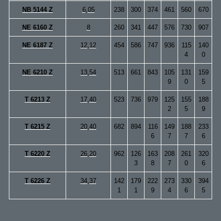
NB 5144 Z
6,05
238
300
374
461
560
670
NE 6160 Z
8
260
341
447
576
730
907
NE 6187 Z
12,12
454
586
747
936
115
140
4
0
NE 6210 Z
13,54
513
661
843
105
131
159
9
0
5
T 6213 Z
17,40
523
736
979
125
155
188
2
5
9
T 6215 Z
20,40
682
894
116
149
188
233
6
7
7
6
T 6220 Z
26,20
962
126
163
208
261
320
3
8
7
0
6
T 6226 Z
34,37
142
179
222
273
330
394
1
1
9
4
6
5