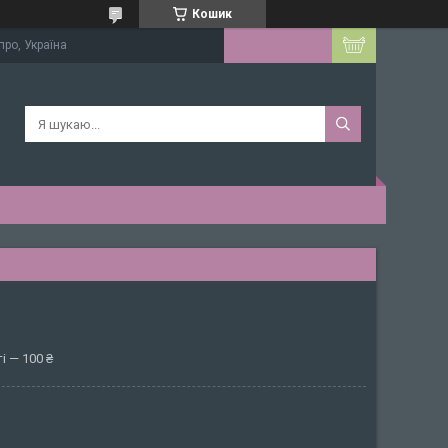
Кошик
про, Україна
і — 100 ₴