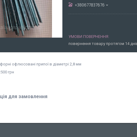
+380677837676
повернення товару протягом 14 дн
форні офлюсовані припої в діаметрі 2,8 мм
500 грн
ція для замовлення