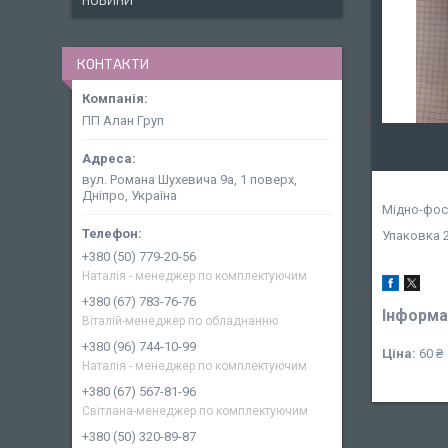
НОВИНИ
КОНТАКТИ
ПП Алан Груп
вул. Романа Шухевича 9а, 1 поверх,
Дніпро, Україна
Мідно-фос
Упаковка 2
+380 (50) 779-20-56
Наталія - менеджер по комплектуючим
+380 (67) 783-76-76
Інформа
Віталій-менеджер по обладнанню
+380 (96) 744-10-99
Ціна:
60 ₴
Наталія - менеджер по комплектуючим
+380 (67) 567-81-96
Світлана-менеджер по комплектуючим
+380 (50) 320-89-87