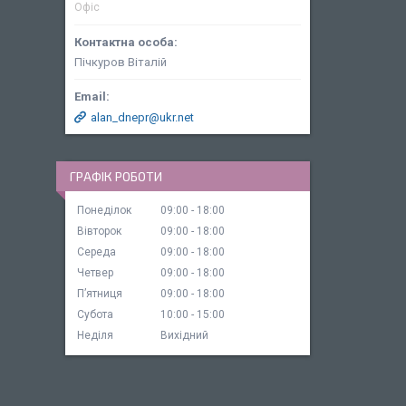
Офіс
Пічкуров Віталій
alan_dnepr@ukr.net
ГРАФІК РОБОТИ
Понеділок
09:00
18:00
Вівторок
09:00
18:00
Середа
09:00
18:00
Четвер
09:00
18:00
Пʼятниця
09:00
18:00
Субота
10:00
15:00
Неділя
Вихідний