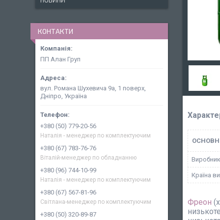
НОВИНИ
КОНТАКТИ
ПП Алан Груп
вул. Романа Шухевича 9а, 1 поверх,
Дніпро, Україна
Характе
+380 (50) 779-20-56
Наталія - менеджер по комплектуючим
ОСНОВН
+380 (67) 783-76-76
Віталій-менеджер по обладнанню
Виробни
+380 (96) 744-10-99
Країна в
Наталія - менеджер по комплектуючим
+380 (67) 567-81-96
Фреон
(х
Світлана-менеджер по комплектуючим
низькоте
+380 (50) 320-89-87