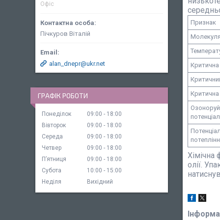
низькоте
Офіс
середньо
Признак
Пічкуров Віталій
Молекуля
Температ
alan_dnepr@ukr.net
Критична
Критични
Критична 
ГРАФІК РОБОТИ
Озоноруй
Понеділок
09:00
18:00
потенціал
Вівторок
09:00
18:00
Потенціа
Середа
09:00
18:00
потеплін
Четвер
09:00
18:00
Хімічна 
Пʼятниця
09:00
18:00
олії. Уп
Субота
10:00
15:00
натиснув
Неділя
Вихідний
Інформа