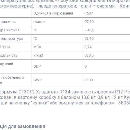
мпературне обладнання; - побутове холодильне та морози
температурне); - льодогенератори; - спліт – системи; - Конт
Одиниця вимірювання
R507
рна маса
г/моль
97,60
ура кипіння
°С
- 46,6
 температура
°С
72,10
й тиск
МПа
3,74
щільність
кг/м3
538,5
нуючий
ODP
0
л глобального
GWP
3300
ня
формула CF3CF2 Хладагент R134 замінюють фреони R12 Рек
аковані в картонну коробку з балоном 13,6 кг. 0,9 кг, 12 кг 
ши на кнопку "купити" або звернутися за телефоном +38050
ція для замовлення