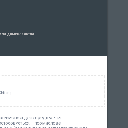
ів
за домовленістю
Shifeng
значається для середньо- та
астосовується: - промислове