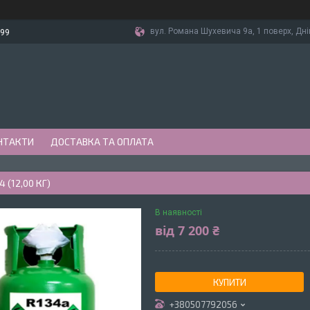
вул. Романа Шухевича 9а, 1 поверх, Дні
-99
НТАКТИ
ДОСТАВКА ТА ОПЛАТА
 (12,00 КГ)
В наявності
від
7 200 ₴
КУПИТИ
+380507792056