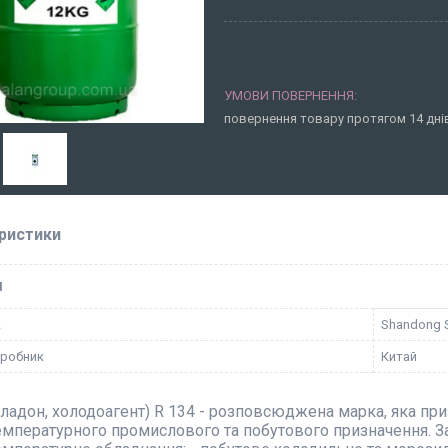
повернення товару протягом 14 дн
ристики
І
к
Shandong 
иробник
Китай
ладон, холодоагент) R 134 - розповсюджена марка, яка при
мпературного промислового та побутового призначення. З