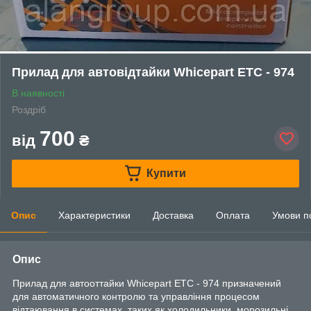
Прилад для автовідтайки Whicepart ETC - 974
В наявності
Роздріб
700
від
₴
Купити
Опис
Характеристики
Доставка
Оплата
Умови п
Опис
Прилад для автооттайки Whicepart ETC - 974 призначений
для автоматичного контролю та управління процесом
відтаювання в системах, таких як холодильники, морозильні