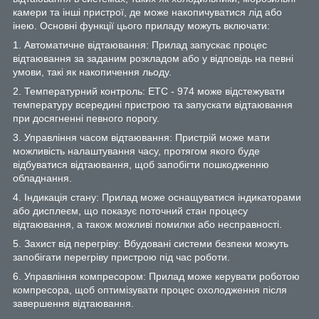
камери та інші пристрої, де може накопичуватися лід або
інею. Основні функції цього приладу можуть включати:
1. Автоматичне відтаювання: Прилад запускає процес
відтаювання за заданим розкладом або у відповідь на певні
умови, такі як накопичення льоду.
2. Температурний контроль: ETC - 974 може відстежувати
температуру всередині пристрою та запускати відтаювання
при досягненні певного порогу.
3. Управління часом відтаювання: Пристрій може мати
можливість налаштування часу, протягом якого буде
відбуватися відтаювання, щоб запобігти пошкодженню
обладнання.
4. Індикація стану: Прилад може оснащуватися індикаторами
або дисплеєм, що показує поточний стан процесу
відтаювання, а також можливі помилки або несправності.
5. Захист від перегріву: Вбудовані системи безпеки можуть
запобігати перегріву пристрою під час роботи.
6. Управління компресором: Прилад може керувати роботою
компресора, щоб оптимізувати процес охолодження після
завершення відтаювання.