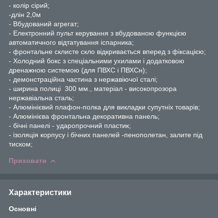
- колір сірий;
-длін 2,0м
- Вбудований агрегат;
- Електронний пульт керування з вбудованою функцією
автоматичного відтатування іспарника;
- фронтальне склисте скло відкривається вперед з фіксацією;
- Холодний бокс з спеціальними ухилами і додатковою
дренажною системою (для ПВХС і ПВХСн);
- демонстраційна частина з нержавіючої сталі;
- ширина полиці 300 мм., матеріал - високопрозора
нержавіальна сталь;
- Алюмінієвий плафон-полка для викладки супутніх товарів;
- Алюмінієва фронтальна декоративна панель;
- бічні панелі - ударопрочний пластик;
- ізоляція корпусу і бічних панелей -пенополетан, залите під
тиском;
Приховати
Характеристики
Основні