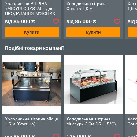
Холодильна ВІТРІНА
Холодильна вітрина
Холо
«МІСУРІ CRYSTAL» для
Соната 2,0 м
1,9 
ПРОДАВАННЯ М'ЯСНИХ
ІЗДЕЛІВ на гаках
85 000
85 000
від
₴
від
₴
від
Купити
Купити
Подібні товари компанії
Холодильна вітрина Місця
Холодильная витрина
Холо
1,5 м (Статика)
Миссури 2,0м (-5...+5°С)
Сона
85 000
125 000
від
₴
₴
від