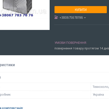
КУПИТИ
+380675678196
повернення товару протягом 14 дн
ристики
І
к
Технохоло
иробник
Україна
а комплектація: