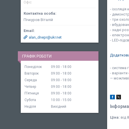
Офіс
- ізоляція
- демонстр
- три охол
Пічкуров Віталій
- вбудован
- задні ро
- електро
alan_dnepr@ukr.net
- LED-підс
Додаткова
ГРАФІК РОБОТИ
Понеділок
09:00
18:00
- система
- варіант
Вівторок
09:00
18:00
— можливі
Середа
09:00
18:00
Четвер
09:00
18:00
Пʼятниця
09:00
18:00
Субота
10:00
15:00
Інформа
Неділя
Вихідний
Ціна:
від 8