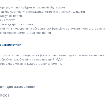
 корпусу — пінополіуретан, залитий під тиском;
аційна частина — з неіржавкої сталі зі скляними полицями;
оджувані полиці;
ий агрегат;
зсувні двері — склопакет;
нний пульт керування з вбудованою функцією автоматичного відтавання
вітка кожної демонстраційної полиці.
 комплектація:
 горизонтального відкриття фронтальної панелі для зручного викладанн
и обробки: фарбування та ламінований МДФ;
сть використання декоративних елементів.
ція для замовлення
5 000 ₴