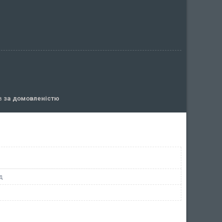
ів
за домовленістю
д