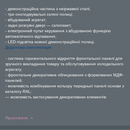
- демонстраційна частина з неіржавкої сталі;
- три охолоджувальні скляні полиці;
- вбудований агрегат;
- задні розсувні двері — склопакет;
- електронний пульт керування з вбудованою функцією
автоматичного відтавання;
- LED-підсвітка кожної демонстраційної полиці.
Додаткова комплектація:
- система горизонтального відкриття фронтальної панелі для
зручного викладання товару та обслуговування холодильного
агрегату;
- фронтальне декоративне облицювання з формованих МДФ-
панелей;
- можливість комбінування кольору передньої панелі основи з
каталогу RAL;
— можливість застосування декоративних елементів.
Приховати