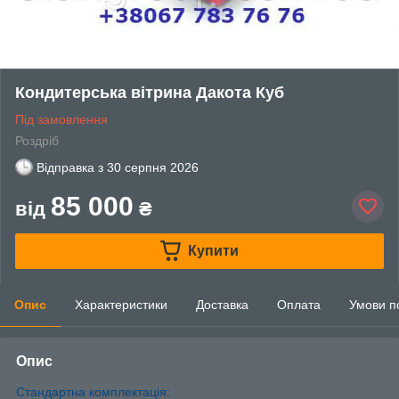
Кондитерська вітрина Дакота Куб
Під замовлення
Роздріб
Відправка з
30 серпня 2026
85 000
від
₴
Купити
Опис
Характеристики
Доставка
Оплата
Умови п
Опис
Стандартна комплектація: