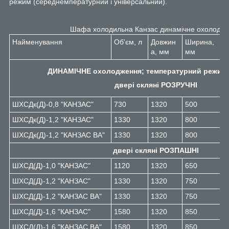
режим (середнемпературний і універсальний).
Шафа холодильна Канзас динамічне охолодж
Найменування
Об'єм, л
Довжин
Ширина,
В
а, мм
мм
м
ДИНАМІЧНЕ охолодження; температурний режим: +
двері скляні РОЗРУЧНІ
ШХСДк(Д)-0,8 "КАНЗАС"
730
1320
500
2
ШХСДк(Д)-1,2 "КАНЗАС"
1330
1320
800
2
ШХСДк(Д)-1,2 "КАНЗАС ВА"
1330
1320
800
2
двері скляні РОЗПАШНІ
ШХСД(Д)-1,0 "КАНЗАС"
1120
1320
650
2
ШХСД(Д)-1,2 "КАНЗАС"
1330
1320
750
2
ШХСД(Д)-1,2 "КАНЗАС ВА"
1330
1320
750
2
ШХСД(Д)-1,6 "КАНЗАС"
1580
1320
850
2
ШХСД(Д)-1,6 "КАНЗАС ВА"
1580
1320
850
2