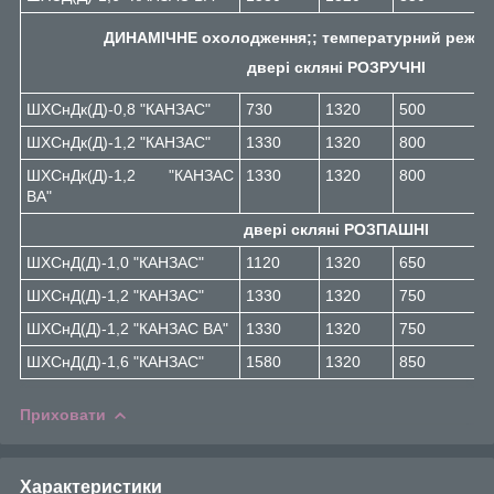
ДИНАМІЧНЕ охолодження;; температурний режим: 
двері скляні РОЗРУЧНІ
ШХСнДк(Д)-0,8 "КАНЗАС"
730
1320
500
2
ШХСнДк(Д)-1,2 "КАНЗАС"
1330
1320
800
2
ШХСнДк(Д)-1,2 "КАНЗАС
1330
1320
800
2
ВА"
двері скляні РОЗПАШНІ
ШХСнД(Д)-1,0 "КАНЗАС"
1120
1320
650
2
ШХСнД(Д)-1,2 "КАНЗАС"
1330
1320
750
2
ШХСнД(Д)-1,2 "КАНЗАС ВА"
1330
1320
750
2
ШХСнД(Д)-1,6 "КАНЗАС"
1580
1320
850
2
Приховати
Характеристики