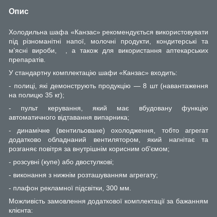
Опис
Холодильна шафа «Канзас» рекомендується використовувати
під різноманітні напої, молочні продукти, кондитерські та
м'ясні вироби, , а також для використання аптекарських
препаратів.
У стандартну комплектацію шафи «Канзас» входить:
- полиці, які демонструють продукцію — 8 шт (навантаження
на полицю 35 кг);
- пульт керування, який має вбудовану функцію
автоматичного відтавання випарника;
- динамічне (вентильоване) охолодження, тобто агрегат
додатково обладнаний вентилятором, який нагнітає та
розганяє повітря за внутрішнім корисним об'ємом;
- розсувні (купе) або двостулкові;
- виконання з нижнім розташуванням агрегату;
- плафон рекламної підсвітки, 300 мм.
Можливість замовлення додаткової комплектації за бажанням
клієнта: