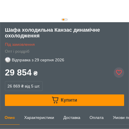
Шафа холодильна Канзас динамічне
охолодження
Під замовлення
Опт і роздріб
Відправка з
29 серпня 2026
29 854
₴
26 869 ₴
від 5 шт.
Купити
Опис
Характеристики
Доставка
Оплата
Умови п