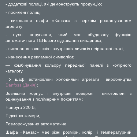
- додаткові полиці, які демонструють продукцію;
- посилені полиці;
- виконання шафи «Канзас» з верхнім розташуванням
агрегату;
-
пульт керування, який має вбудовану функцію
автоматичного ТЕНового відтавання випарника;
- виконання зовнішніх і внутрішніх личок із неіржавкої сталі;
- нанесення рекламної символіки;
— комбінування кольору передньої панелі з колірного
каталогу.
У шафі встановлені холодильні агрегати виробництва
Danfoss
(Данія)
;
Зовнішній корпус і внутрішні поверхні виготовлені з
оцинкування з полімерним покриттям;
Напруга 220 В;
Підсвітка камери;
Розморожування автоматичне.
Шафа «Канзас» має різні розміри, колір і температурний