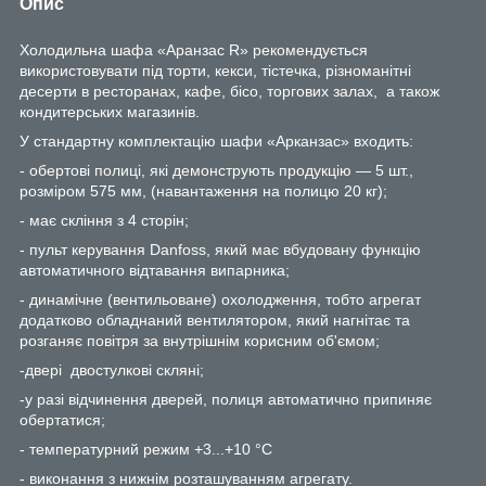
Опис
Холодильна шафа «Аранзас
R
» рекомендується
використовувати під торти, кекси, тістечка, різноманітні
десерти в ресторанах, кафе, бісо, торгових залах, а також
кондитерських магазинів.
У стандартну комплектацію шафи «Арканзас» входить:
- обертові полиці, які демонструють продукцію — 5 шт.,
розміром 575 мм, (навантаження на полицю 20 кг);
- має скління з 4 сторін;
- пульт керування
Danfoss
, який має вбудовану функцію
автоматичного відтавання випарника;
- динамічне (вентильоване) охолодження, тобто агрегат
додатково обладнаний вентилятором, який нагнітає та
розганяє повітря за внутрішнім корисним об'ємом;
-двері двостулкові скляні;
-у разі відчинення дверей, полиця автоматично припиняє
обертатися;
- температурний режим +3...+10 °С
- виконання з нижнім розташуванням агрегату.