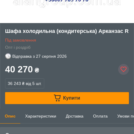
Шафа холодильна (кондитерська) Арканзас R
Під замовлення
Опт і роздріб
Відправка з
27 серпня 2026
40 270
₴
36 243 ₴
від 5 шт.
Купити
Опис
Характеристики
Доставка
Оплата
Умови п