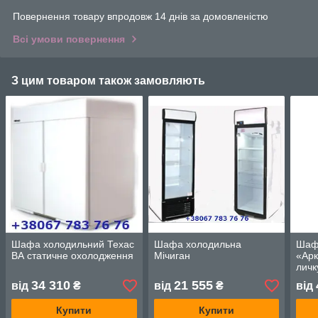
Повернення товару впродовж 14 днів за домовленістю
Всі умови повернення
З цим товаром також замовляють
Шафа холодильний Техас
Шафа холодильна
Шаф
ВА статичне охолодження
Мічиган
«Арк
личк
34 310
21 555
від
₴
від
₴
від
Купити
Купити