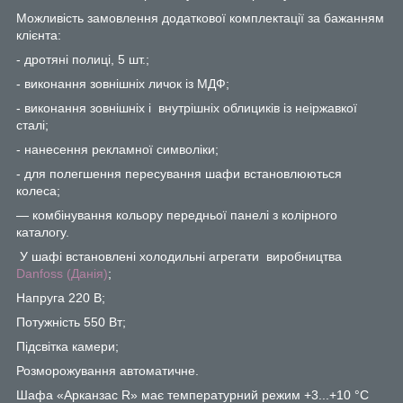
Можливість замовлення додаткової комплектації за бажанням
клієнта:
- дротяні полиці, 5 шт.;
- виконання зовнішніх личок із МДФ;
- виконання зовнішніх і внутрішніх облициків із неіржавкої
сталі;
- нанесення рекламної символіки;
- для полегшення пересування шафи встановлюються
колеса;
— комбінування кольору передньої панелі з колірного
каталогу.
У шафі встановлені холодильні агрегати виробництва
Danfoss
(Данія)
;
Напруга 220 В;
Потужність 550 Вт;
Підсвітка камери;
Розморожування автоматичне.
Шафа «Арканзас
R
» має температурний режим +3...+10 °C