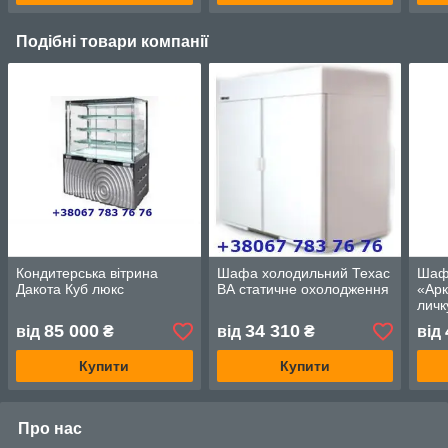
Подібні товари компанії
Кондитерська вітрина
Шафа холодильний Техас
Шаф
Дакота Куб люкс
ВА статичне охолодження
«Арк
личк
85 000
34 310
від
₴
від
₴
від
Купити
Купити
Про нас