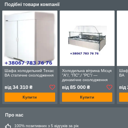
Подібні товари компанії
Шафа холодильний Техас
Холодильна вітрина Місця
Шаф
ВА статичне охолодження
"А"/, "ПС",/ "РС"/ —
ВА
динамічне охолодження
34 310
85 000
від
₴
від
₴
від
Купити
Купити
Про нас
100% позитивних з 5 відгуків за рік