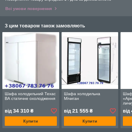
Всі умови повернення
З цим товаром також замовляють
Шафа холодильний Техас
Шафа холодильна
Шаф
ВА статичне охолодження
Мічиган
«Арк
личк
34 310
21 555
від
₴
від
₴
від
Купити
Купити