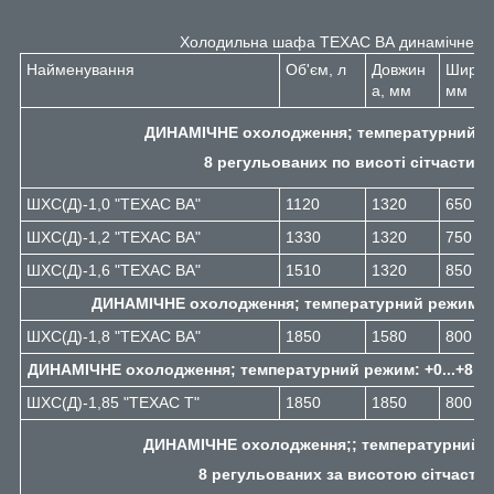
Холодильна шафа ТЕХАС ВА динамічне о
Найменування
Об'єм, л
Довжин
Ширин
а, мм
мм
ДИНАМІЧНЕ охолодження; температурний реж
8 регульованих по висоті сітчастих 
ШХС(Д)-1,0 "ТЕХАС ВА"
1120
1320
650
ШХС(Д)-1,2 "ТЕХАС ВА"
1330
1320
750
ШХС(Д)-1,6 "ТЕХАС ВА"
1510
1320
850
ДИНАМІЧНЕ охолодження; температурний режим: +0.
ШХС(Д)-1,8 "ТЕХАС ВА"
1850
1580
800
ДИНАМІЧНЕ охолодження; температурний режим: +0...+8 °C
ШХС(Д)-1,85 "ТЕХАС Т"
1850
1850
800
ДИНАМІЧНЕ охолодження;; температурний реж
8 регульованих за висотою сітчасти