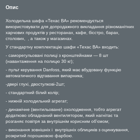
Опис
Холодильна шафа «Техас ВА» рекомендується
використовувати для допродажного викладання різноманітних
харчових продуктів у ресторанах, кафе, бісстро, барах,
столових, , а також у магазинах.
У стандартну комплектацію шафи «Техас ВА» входить:
- саморегульовані полиці з кронштейнами — 8 шт
(навантаження на полицю 30 кг);
- пульт керування
Danfoss
, який має вбудовану функцію
автоматичного відтавання випарника;
-двері глухі, двостулкові-2шт;
- стандартний білий колір;
- нижній холодильний агрегат;
- динамічне (вентильоване) охолодження, тобто агрегат
додатково обладнаний вентилятором, який нагнітає та
розганяє повітря за внутрішнім корисним об'ємом;
- виконання зовнішніх і внутрішніх облициків з оцинкування,
розкритий порошковою фарбою.