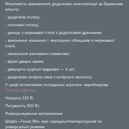
Можливість замовлення додаткової комплектації за бажанням
клієнта:
- додаткові полиці;
- посилені полиці;
- днище з неіржавкої сталі з додатковим дренажем;
- виконання зовнішніх і внутрішніх облициків із неіржавкої
сталі;
- нанесення рекламної символіки;
- врізні дверні замки;
- дверцята суцільні відкривні — 4 шт.;
- додаткова колірна гама з колірного каталогу.
У шафі встановлені холодильні агрегати виробництва
Danfoss
(Данія)
;
Напруга 220 В;
Потужність 550 Вт;
Розморожування автоматичне.
Шафа «Техас ВА» має середньотемпературний та
універсальні режими.