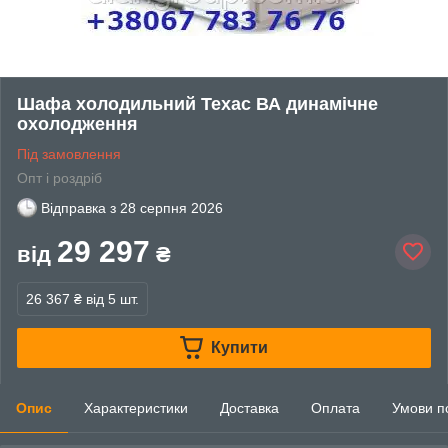
Шафа холодильний Техас ВА динамічне
охолодження
Під замовлення
Опт і роздріб
Відправка з
28 серпня 2026
29 297
від
₴
26 367 ₴
від 5 шт.
Купити
Опис
Характеристики
Доставка
Оплата
Умови п