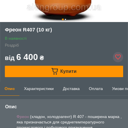
Фреон R407 (10 кг)
В наявності
Роздріб
6 400
від
₴
Купити
Опис
Характеристики
Доставка
Оплата
Умови п
Опис
Фреон
(хладон, холодоагент) R 407 - поширена марка ,
яка призначається для среднетемпературного
промислового і побутового призначення.