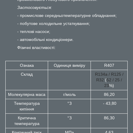
Застосовується:
- промислове середньотемпературне обладнання;
- побутове холодильне устаткування;
- теплові насоси;
- автомобільні кондиціонери.
Фізичні властивості:
Ознака
Одиниця виміру
R407
Склад
R134а / R125 /
R32
(
52 / 25 /
23
%)
Молекулярна маса
г/моль
86,20
Температура
°З
- 43,80
кипіння
Критична
°З
86,30
температура
Критичний тиск
МПа
4,63