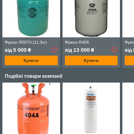
Фреон R507A (11,3кг)
Фреон R406
Фрео
5 000
13 000
від
₴
від
₴
від
Купити
Купити
Подібні товари компанії