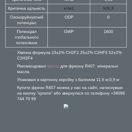
Критична щільність
кг/м3
506,8
Озоноруйнуючий
ODP
0
потенціал
Потенціал
GWP
1600
глобального
потепління
Хімічна формула
23±2% CH2F2 25±2% C2HF5 52±2%
C2H2F4
Рекомендовані
масла
для фреону R407: мінеральні
масла.
Упаковані в картонну коробку з балоном 11,6 кг,0,9 кг
Купити фреон R407 можна у нас на сайті, натиснувши
на кнопку "купити" або звернутися по телефону +38096
744 70 99