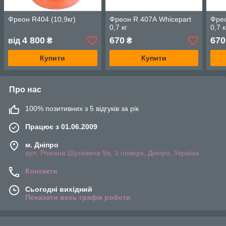
Фреон R404 (10,9кг)
Фреон R 407А Whicepart
Фрео
0,7 кг
0,7 к
4 800
670
670
від
₴
₴
Купити
Купити
Про нас
100% позитивних з 5 відгуків за рік
Працює з 01.06.2009
м. Дніпро
вул. Романа Шухевича 9а, 1 поверх, Дніпро, Україна
Контакти
Сьогодні вихідний
Показати весь графік роботи