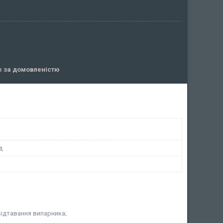
ів
за домовленістю
д
ідтавання випарника;