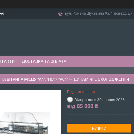
вул. Романа Шухевича 9а, 1 поверх, Дні
-99
НТАКТИ
ДОСТАВКА ТА ОПЛАТА
А ВІТРИНА МІСЦЯ "А"/, "ПС",/ "РС"/ — ДИНАМІЧНЕ ОХОЛОДЖЕННЯ
Під замовлення
Відправка з 30 серпня 2026
від
85 000 ₴
КУПИТИ