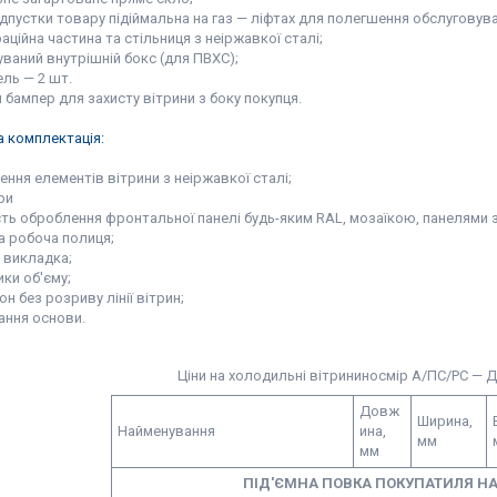
ідпустки товару підіймальна на газ — ліфтах для полегшення обслуговув
аційна частина та стільниця з неіржавкої сталі;
ваний внутрішній бокс (для ПВХС);
ель — 2 шт.
 бампер для захисту вітрини з боку покупця.
 комплектація:
ення елементів вітрини з неіржавкої сталі;
ри
сть оброблення фронтальної панелі будь-яким RAL, мозаїкою, панелями 
а робоча полиця;
а викладка;
ики об'єму;
он без розриву лінії вітрин;
вання основи.
Ціни на холодильні вітрининосмір А/ПС/РС — 
Довж
Ширина,
Найменування
ина,
мм
мм
ПІД'ЄМНА ПОВКА ПОКУПАТИЛЯ НА