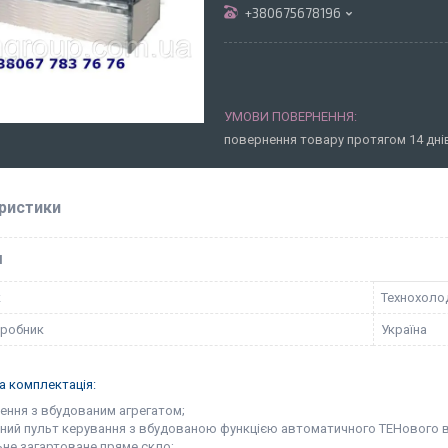
+380675678196
повернення товару протягом 14 дн
ристики
І
к
Технохоло
иробник
Україна
а комплектація:
лення з вбудованим агрегатом;
нний пульт керування з вбудованою функцією автоматичного ТЕНового в
ьне загартоване пряме скло;