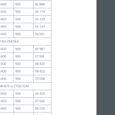
1400
900
42 888
1400
900
46 119
1400
900
56 139
1400
900
65 147
1400
900
56 001
ГАЗ-ЛІФТАХ
1400
900
43 987
1400
900
51768
1400
900
58 420
1400
900
58 420
1400
900
70 058
НЕЛІ зі СТЕКЛОМ
1400
900
44 435
1400
900
47 666
1400
900
59 233