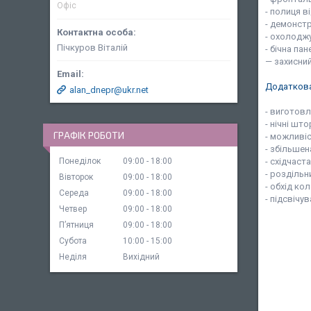
Офіс
- полиця в
- демонстр
- охолоджу
Пічкуров Віталій
- бічна пан
— захисний
Додаткова
alan_dnepr@ukr.net
- виготовл
- нічні што
ГРАФІК РОБОТИ
- можливі
- збільшен
- східчаст
Понеділок
09:00
18:00
- роздільн
Вівторок
09:00
18:00
- обхід кол
Середа
09:00
18:00
- підсвічу
Четвер
09:00
18:00
Пʼятниця
09:00
18:00
Субота
10:00
15:00
Неділя
Вихідний