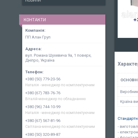
НОВИНИ
КОНТАКТИ
ПП Алан Груп
вул. Романа Шухевича 9а, 1 поверх,
Дніпро, Україна
Характе
+380 (50) 779-20-56
ОСНОВН
Наталія - менеджер по комплектуючим
Виробни
+380 (67) 783-76-76
Віталій-менеджер по обладнанню
Країна в
+380 (96) 744-10-99
Наталія - менеджер по комплектуючим
Стандартн
+380 (67) 567-81-96
- виготов
Світлана-менеджер по комплектуючим
- електро
+380 (50) 320-89-87
- фронтал