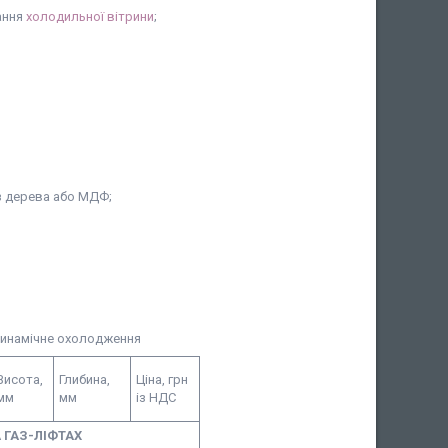
ання
холодильної вітрини
;
з дерева або МДФ;
Динамічне охолодження
Висота,
Глибина,
Ціна, грн
мм
мм
із НДС
 ГАЗ-ЛІФТАХ