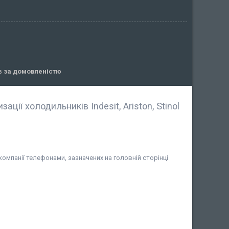
ів
за домовленістю
ції холодильників Indesit, Ariston, Stinol
омпанії телефонами, зазначених на головній сторінці