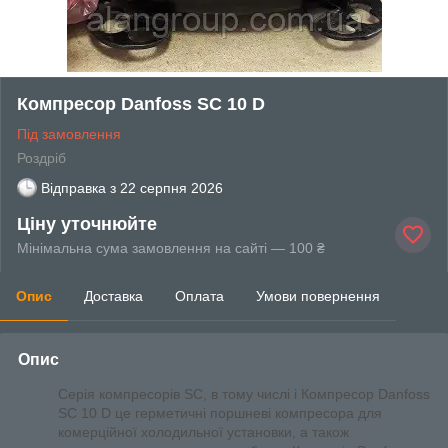
Компресор Danfoss SC 10 D
Під замовлення
Роздріб
Відправка з
22 серпня 2026
Ціну уточнюйте
Мінімальна сума замовлення на сайті — 100 ₴
Опис
Доставка
Оплата
Умови повернення
Опис
Серія компресорів SC, в тому числі і Компресор Danfoss
SC 10 D це герметичні поршневі компресора для
комерційної холодильної установки, а також