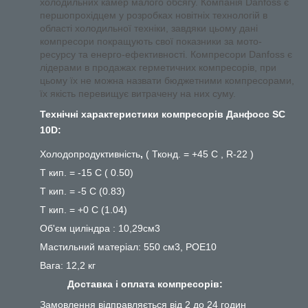
холодильних камер малого обсягу. Компанія Danfoss є
першопрохідцем у розробках новітніх технологій в
області холодильної техніки, завдяки цьому дані
компресори покращують свої показники за мото-
ресурсу та енерго-ефективності. Компресори Danfoss є
лідерами в продажах герметичних компресорів, при
цьому їх не можна назвати бюджетними компресорами,
їх якість перевищує витрачену на них суму.
Технічні характеристики компресорів Данфосс SC
10D:
Холодопродуктивність
,
( Тконд. = +45 С , R-22 )
Т кип. = -15 С ( 0.50)
Т кип. = -5 С (0.83)
Т кип. = +0 С (1.04)
Об'єм циліндра : 10,29см3
Мастильний матеріал: 550 см3, POE10
Вага: 12,2 кг
Доставка і оплата компресорів:
Замовлення відправляється від 2 до 24 годин