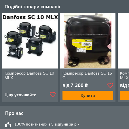
Подібні товари компанії
Компресор Danfoss SC 10
Компресор Danfoss SC 15
Комп
MLX
CL
MLX
7 300
від
₴
від
Ціну уточнюйте
Купити
Про нас
100% позитивних з 5 відгуків за рік