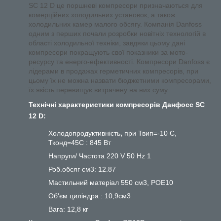
SC 12 D це поршневі компресори призначаються для
комерційних холодильних установок, а також
холодильних камер малого обсягу. Компанія Danfoss
одним з перших почали розробки новітніх технологій в
області холодильної техніки, завдяки цьому дані
компресори покращують свої показники за мото-
ресурсу та енерго-ефективності. Компресори Danfoss є
лідерами в продажах герметичних компресорів, при
цьому їх не можна назвати бюджетними компресорами,
їх якість перевищує витрачену на них суму.
Технічні характеристики компресорів Данфосс SC
12 D:
Холодопродуктивність
,
при Твип=-10 С,
Тконд=45С : 845 Вт
Напруги/ Частота 220 V 50 Hz 1
Роб.обсяг см3: 12.87
Мастильний матеріал 550 см3, POE10
Об'єм циліндра : 10,9см3
Вага: 12,8 кг