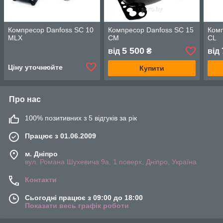
Компресор Danfoss SC 10
Компресор Danfoss SC 15
Комп
MLX
СМ
CL
5 500
від
₴
від
Ціну уточнюйте
Купити
Про нас
100% позитивних з 5 відгуків за рік
Працює з 01.06.2009
м. Дніпро
вул. Романа Шухевича 9а, 1 поверх, Дніпро, Україна
Контакти
Сьогодні працює з 09:00 до 18:00
Показати весь графік роботи